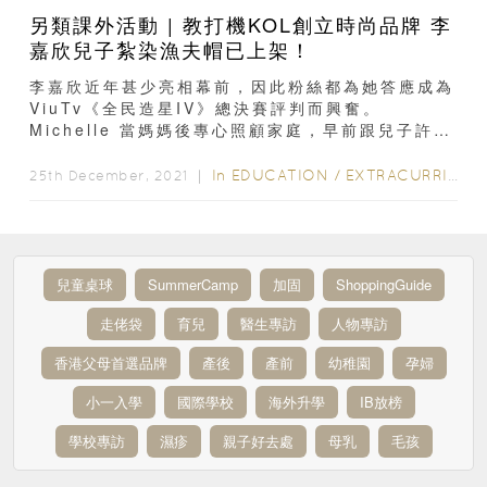
另類課外活動 | 教打機KOL創立時尚品牌 李
嘉欣兒子紮染漁夫帽已上架！
李嘉欣近年甚少亮相幕前，因此粉絲都為她答應成為
ViuTv《全民造星IV》總決賽評判而興奮。
Michelle 當媽媽後專心照顧家庭，早前跟兒子許建
彤到教堂參與讀經事奉。Jayde Max 十歲了...
In
EDUCATION
/
EXTRACURRICULAR ACTIVITIES
25th December, 2021 ｜
兒童桌球
SummerCamp
加固
ShoppingGuide
走佬袋
育兒
醫生專訪
人物專訪
香港父母首選品牌
產後
產前
幼稚園
孕婦
小一入學
國際學校
海外升學
IB放榜
學校專訪
濕疹
親子好去處
母乳
毛孩