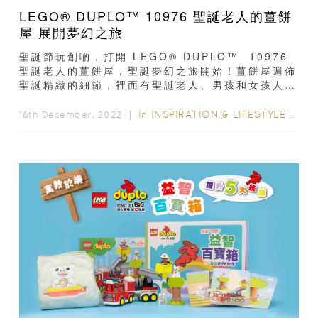
LEGO® DUPLO™ 10976 聖誕老人的薑餅
屋 展開夢幻之旅
聖誕節玩創啲，打開 LEGO® DUPLO™ 10976
聖誕老人的薑餅屋，聖誕夢幻之旅開始！薑餅屋遍佈
聖誕精緻的細節，裡面有聖誕老人、男孩和女孩人
仔，更有掛滿禮物的聖誕樹、泰迪熊...
In
INSPIRATION & LIFESTYLE
/
FAM
16th December, 2022 ｜