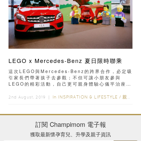
LEGO x Mercedes-Benz 夏日限時聯乘
這次LEGO與Mercedes-Benz的跨界合作，必定吸
引家長們帶著孩子去參觀；不但可讓小朋友參與
LEGO的精彩活動，自己更可親身體驗心儀平治座
駕，可謂一舉兩得！活...
In
INSPIRATION & LIFESTYLE
/
親子活動
2nd August, 2019 ｜
訂閱
Champimom
電子報
獲取最新懷孕育兒、升學及親子資訊