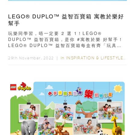
LEGO® DUPLO™ 益智百寶箱 寓教於樂好
幫手
玩樂同學習，唔一定要 2 選 1！LEGO®
DUPLO™ 益智百寶箱，是你 #寓教於樂 好幫手！
LEGO® DUPLO™ 益智百寶箱每盒有齊「玩具套
裝」和「益智遊戲卡」，可以創造出不同場景...
In
INSPIRATION & LIFESTYLE
/
FA
29th November, 2022 ｜