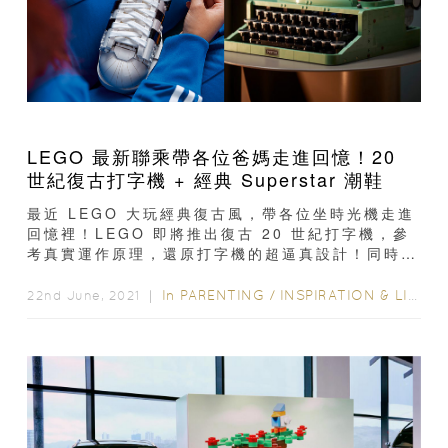
LEGO 最新聯乘帶各位爸媽走進回憶！20
世紀復古打字機 + 經典 Superstar 潮鞋
最近 LEGO 大玩經典復古風，帶各位坐時光機走進
回憶裡！LEGO 即將推出復古 20 世紀打字機，參
考真實運作原理，還原打字機的超逼真設計！同時亦
宣佈聯乘 Adidas Originals...
In
PARENTING
/
INSPIRATION & LIFESTYLE
22nd June, 2021 ｜