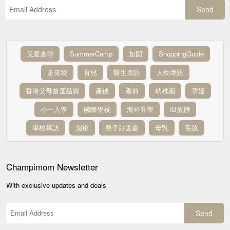
Send
兒童桌球
SummerCamp
加固
ShoppingGuide
走佬袋
育兒
醫生專訪
人物專訪
香港父母首選品牌
產後
產前
幼稚園
孕婦
小一入學
國際學校
海外升學
IB放榜
學校專訪
濕疹
親子好去處
母乳
毛孩
Champimom
Newsletter
With exclusive updates and deals
Send