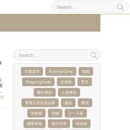
夢
兒童桌球
SummerCamp
加固
的
ShoppingGuide
走佬袋
育兒
面
醫生專訪
人物專訪
UN
香港父母首選品牌
產後
產前
幼稚園
孕婦
小一入學
國際學校
海外升學
IB放榜