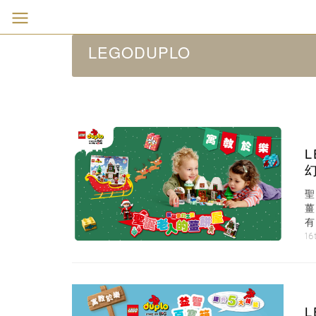
LEGODUPLO
L
聖
熊
16