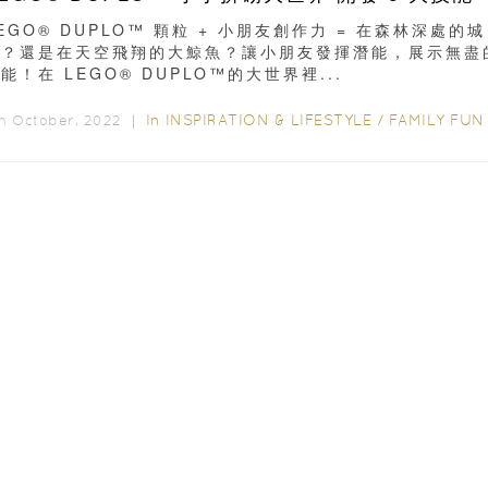
EGO® DUPLO™ 顆粒 + 小朋友創作力 = 在森林深處的城
堡？還是在天空飛翔的大鯨魚？讓小朋友發揮潛能，展示無盡
能！在 LEGO® DUPLO™的大世界裡...
In
INSPIRATION & LIFESTYLE
/
FAMILY FUN
h October, 2022 ｜