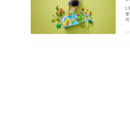
L
可
6t