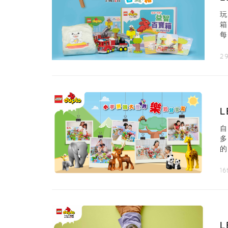
玩
箱
景
2
的
繽
1
L