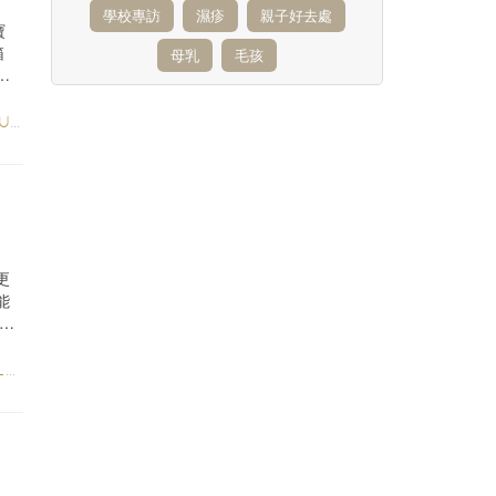
學校專訪
濕疹
親子好去處
寶
箱
母乳
毛孩
UN
/
STYLE & LIVING
更
能
色彩
E
/
FAMILY FUN