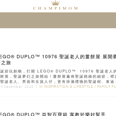
EGO® DUPLO™ 10976 聖誕老人的薑餅屋 展開
幻之旅
誕節玩創啲，打開 LEGO® DUPLO™ 10976 聖誕老人
薑餅屋，聖誕夢幻之旅開始！薑餅屋遍佈聖誕精緻的細節，裡
有聖誕老人、男孩和女孩人仔，更有掛滿禮物的聖誕樹、泰迪
...
In
INSPIRATION & LIFESTYLE
/
FAMILY F
th December, 2022 ｜
LEGO® DUPLO™ 益智百寶箱 寓教於樂好幫手