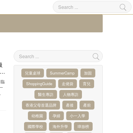
級
維港
兒童桌球
SummerCamp
加固
降臨
ShoppingGuide
走佬袋
育兒
一
.
醫生專訪
人物專訪
香港父母首選品牌
產後
產前
幼稚園
孕婦
小一入學
國際學校
海外升學
IB放榜