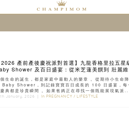
【2026 產前產後慶祝派對首選】九龍香格里拉五星
Baby Shower 及百日盛宴：從米芝蓮美饌到 壯麗
海景
每個生命的誕生，都是家庭中最動人的樂章 。從期待小生命
 Baby Shower，到記錄寶寶百日成長的 100 日盛宴，每
慶典都是珍貴瞬間 。如果爸媽正在尋找一個既能展現氣派..
In
PREGNANCY
/
LIFESTYLE
th January, 2026 ｜