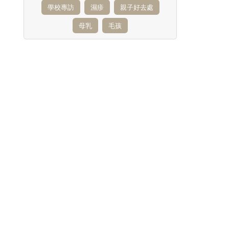
學校專訪
濕疹
親子好去處
母乳
毛孩