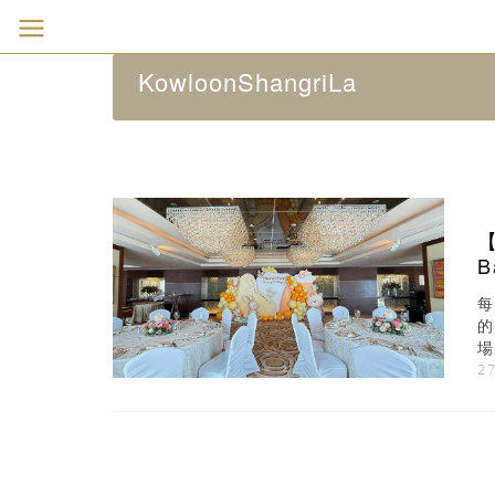
KowloonShangriLa
的
場
27