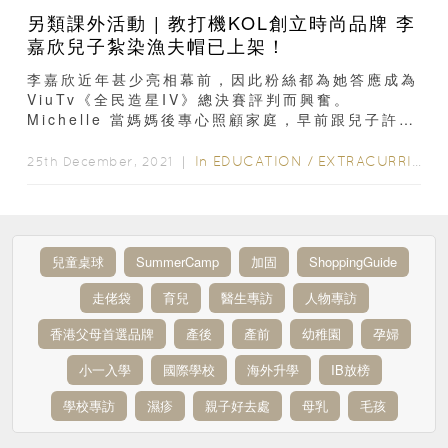
另類課外活動 | 教打機KOL創立時尚品牌 李
嘉欣兒子紮染漁夫帽已上架！
李嘉欣近年甚少亮相幕前，因此粉絲都為她答應成為
ViuTv《全民造星IV》總決賽評判而興奮。
Michelle 當媽媽後專心照顧家庭，早前跟兒子許建
彤到教堂參與讀經事奉。Jayde Max 十歲了...
In
EDUCATION
/
EXTRACURRICULAR ACTIVITIES
25th December, 2021 ｜
兒童桌球
SummerCamp
加固
ShoppingGuide
走佬袋
育兒
醫生專訪
人物專訪
香港父母首選品牌
產後
產前
幼稚園
孕婦
小一入學
國際學校
海外升學
IB放榜
學校專訪
濕疹
親子好去處
母乳
毛孩