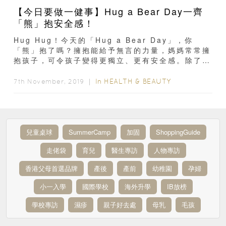
【今日要做一健事】Hug a Bear Day一齊
「熊」抱安全感！
Hug Hug！今天的「Hug a Bear Day」，你
「熊」抱了嗎？擁抱能給予無言的力量，媽媽常常擁
抱孩子，可令孩子變得更獨立、更有安全感。除了和
媽媽擁抱外，外國有研究發現...
In
HEALTH & BEAUTY
7th November, 2019 ｜
兒童桌球
SummerCamp
加固
ShoppingGuide
走佬袋
育兒
醫生專訪
人物專訪
香港父母首選品牌
產後
產前
幼稚園
孕婦
小一入學
國際學校
海外升學
IB放榜
學校專訪
濕疹
親子好去處
母乳
毛孩