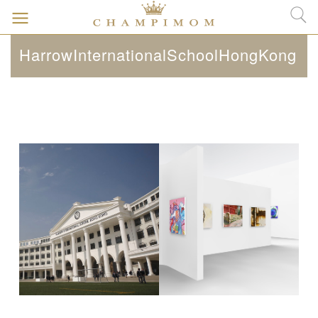
HarrowInternationalSchoolHongKong