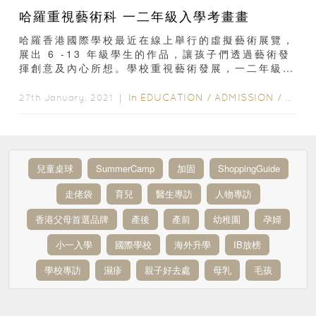
哈羅重視藝術科 一二年級入學考畫畫
哈羅香港國際學校最近在線上舉行的虛擬藝術展覽，
展出 6 -13 年級學生的作品，讓孩子們透過藝術發
揮創意及內心所想。學校重視藝術發展，一二年級入
學試，繪畫是其中一道考題...
In
EDUCATION
/
ADMISSION
/
ALL 
27th January, 2021 ｜
兒童桌球
SummerCamp
加固
ShoppingGuide
走佬袋
育兒
醫生專訪
人物專訪
香港父母首選品牌
產後
產前
幼稚園
孕婦
小一入學
國際學校
海外升學
IB放榜
學校專訪
濕疹
親子好去處
母乳
毛孩