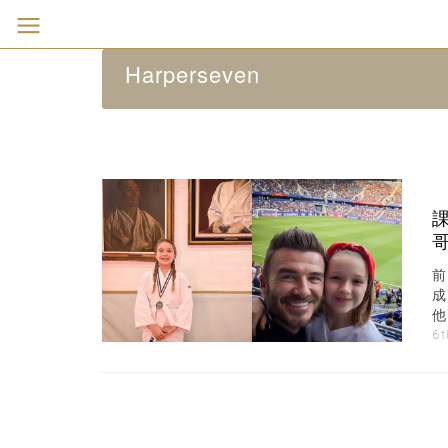
Harperseven
運
6