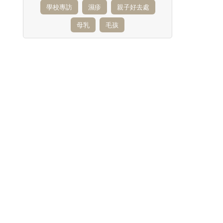
學校專訪
濕疹
親子好去處
母乳
毛孩