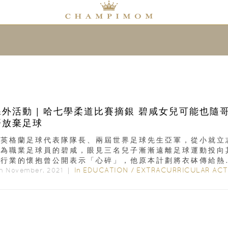
課外活動 | 哈七學柔道比賽摘銀 碧咸女兒可能也隨
哥放棄足球
前英格蘭足球代表隊隊長、兩屆世界足球先生亞軍，從小就立
成為職業足球員的碧咸，眼見三名兒子漸漸遠離足球運動投向
他行業的懷抱曾公開表示「心碎」，他原本計劃將衣砵傳給熱
動的女兒哈七...
In
EDUCATION
/
EXTRACURRICULAR ACTIVITIE
th November, 2021 ｜