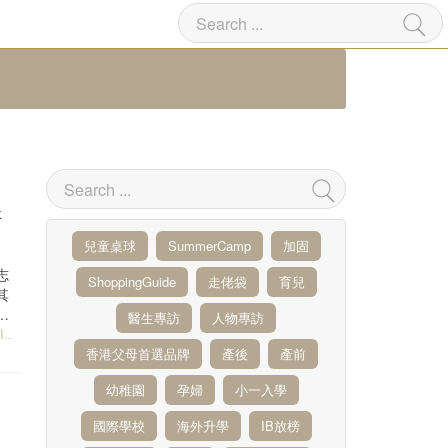
哥
兒童桌球
SummerCamp
加固
志
ShoppingGuide
走佬袋
育兒
其
愛
醫生專訪
人物專訪
S
香港父母首選品牌
產後
產前
幼稚園
孕婦
小一入學
國際學校
海外升學
IB放榜