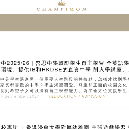
升中2025/26｜啓思中學鼓勵學生自主學習 全英語
習環境、提供IB和HKDSE的直資中學 附入學講座、
園導賞和申請詳情！
升中是學生邁進另一個重要人生階段的轉捩點，怎樣才找到學
和家長都喜歡的中學？學生渴望關愛、尊重和正面的校園文化
家長則希望子女可以擁有自主學習能力。為了全方位支援學生
術及個人成長...
In
EDUCATION
/
ADMISSION
6th September, 2024 ｜
學校專訪 ︳香港浸會大學附屬幼稚園 主張遊戲學習 