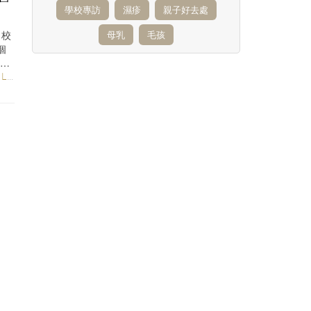
學校專訪
濕疹
親子好去處
）校
母乳
毛孩
個
學習
IEW