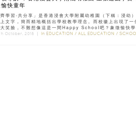
造愉快童年
「齊學習‧共分享」是香港浸會大學附屬幼稚園（下稱：浸幼
徽上文字，簡而精地概括出學校教學理念。而校徽上出現了一
大笑臉，不難想像這是一間Happy School吧？象徵愉快
浸幼...
In
EDUCATION
/
ALL EDUCATION
/
SCHOOL INTERV
th October, 2018 ｜