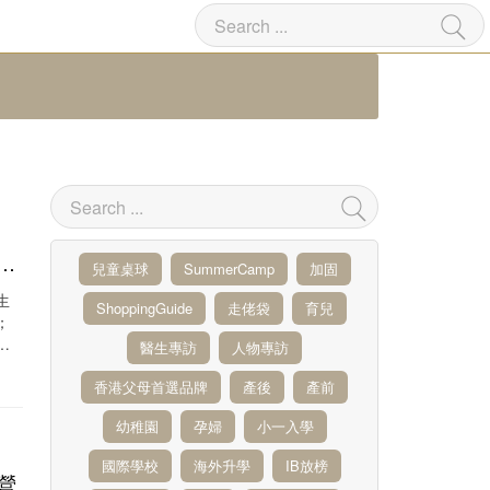
學
校
兒童桌球
SummerCamp
加固
生
ShoppingGuide
走佬袋
育兒
；
的
醫生專訪
人物專訪
香港父母首選品牌
產後
產前
幼稚園
孕婦
小一入學
國際學校
海外升學
IB放榜
營