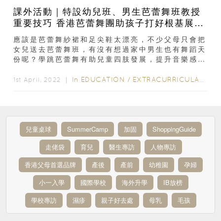
課外活動｜特設幼兒班、男生芭蕾舞班教授
重要技巧 香港芭蕾舞團助孩子打好根基展現
天賦
應該是芭蕾舞紗裙和足尖鞋太漂亮，不少父母只會把
女兒送去芭蕾舞班，有沒有想過家中男生也有舞蹈天
份呢？學跳芭蕾舞有助兒童四肢發展，提升音樂感，
香港芭蕾舞團推出的眾多課程除了包括 4 歲可參加
的幼兒班，...
In
EDUCATION
/
EXTRACURRICULAR ACTIVITIES
1st April, 2022 ｜
兒童桌球
SummerCamp
加固
ShoppingGuide
走佬袋
育兒
醫生專訪
人物專訪
香港父母首選品牌
產後
產前
幼稚園
孕婦
小一入學
國際學校
海外升學
IB放榜
學校專訪
濕疹
親子好去處
母乳
毛孩