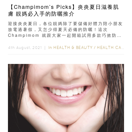
【Champimom’s Picks】炎炎夏日滋養肌
膚 靚媽必入手的防曬推介
迎接炎炎夏日，各位靚媽除了要儲備好體力陪小朋友
放電過暑假，又怎少得夏天必備的防曬！這次
Champimom 就跟大家一起開箱試用多款巧效防
曬，大家一起來看看哪款最適合...
In
HEALTH & BEAUTY
/
HEALTH CARE
/
4th August, 2021 ｜