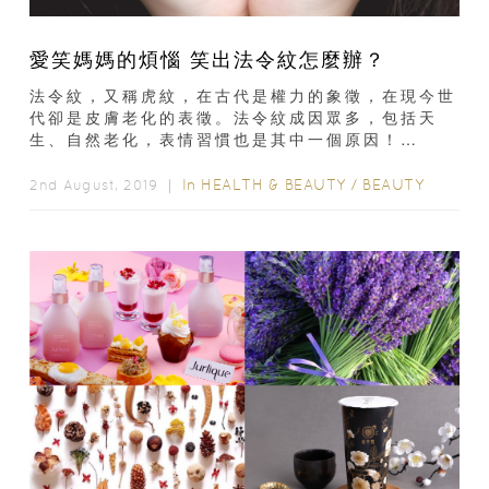
愛笑媽媽的煩惱 笑出法令紋怎麼辦？
法令紋，又稱虎紋，在古代是權力的象徵，在現今世
代卻是皮膚老化的表徵。法令紋成因眾多，包括天
生、自然老化，表情習慣也是其中一個原因！
Champimom教各位愛笑的媽媽2招按走法令紋的技
巧...
In
HEALTH & BEAUTY
/
BEAUTY
2nd August, 2019 ｜