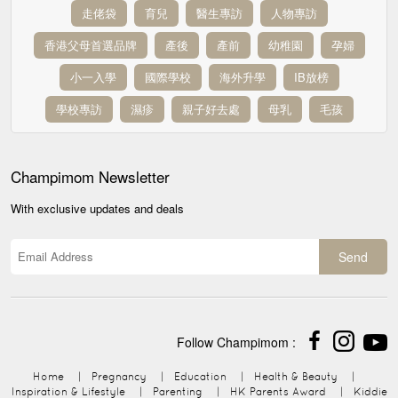
走佬袋
育兒
醫生專訪
人物專訪
香港父母首選品牌
產後
產前
幼稚園
孕婦
小一入學
國際學校
海外升學
IB放榜
學校專訪
濕疹
親子好去處
母乳
毛孩
Champimom
Newsletter
With exclusive updates and deals
Send
Follow Champimom :
Home
|
Pregnancy
|
Education
|
Health & Beauty
|
Inspiration & Lifestyle
|
Parenting
|
HK Parents Award
|
Kiddie