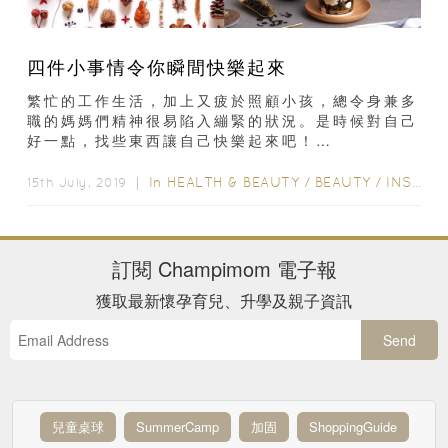
四件小事情令你瞬間快樂起來
繁忙的工作生活，加上又疲於照顧小孩，總令身兼多
職的媽媽們精神很易陷入繃緊的狀況。是時候對自己
好一點，找些東西讓自己快樂起來吧！
Champimom決定要靚媽們快樂起來，...
In
HEALTH & BEAUTY
/
BEAUTY
/
INSPIRATION & LIFESTYLE
15th July, 2019 ｜
訂閱
Champimom
電子報
獲取最新懷孕育兒、升學及親子資訊
Send
兒童桌球
SummerCamp
加固
ShoppingGuide