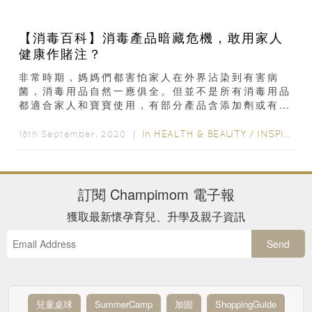
【消毒百科】消毒產品暗藏危機，敢用家人
健康作賭注？
非常時期，媽媽們都害怕家人在外界沾染到有害病
菌，消毒用品自然一應俱全。但並不是所有消毒用品
都適合家人和寶寶使用，有部分產品含添加劑或有害
化學品，如常見於消毒液的有效活...
In
HEALTH & BEAUTY
/
INSPIRATION & LIFESTYLE
18th September, 2020 ｜
訂閱
Champimom
電子報
獲取最新懷孕育兒、升學及親子資訊
Send
兒童桌球
SummerCamp
加固
ShoppingGuide