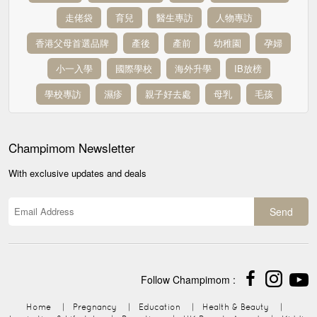
走佬袋
育兒
醫生專訪
人物專訪
香港父母首選品牌
產後
產前
幼稚園
孕婦
小一入學
國際學校
海外升學
IB放榜
學校專訪
濕疹
親子好去處
母乳
毛孩
Champimom
Newsletter
With exclusive updates and deals
Send
Follow Champimom :
Home
|
Pregnancy
|
Education
|
Health & Beauty
|