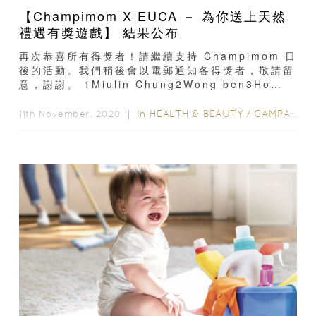
【Champimom X EUCA － 為你送上天然
禮遇有獎遊戲】 結果公布
再次恭喜所有得獎者！請繼續支持 Champimom 日
後的活動。我們稍後會以電郵通知各得獎者，敬請留
意，謝謝。 1Miulin Chung2Wong ben3Ho
Loong4Annie wong5Garfield Ines6Koey
Lui7Yunng8言擇9淑儀梁10Tony
In
HEALTH & BEAUTY
/
CAMPAIGN WINNERS
11th November, 2020 ｜
Kwok11karina sze12Fifi yeung13SiSi
Ho14cathy15Ka...