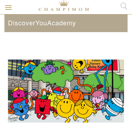
DiscoverYouAcademy