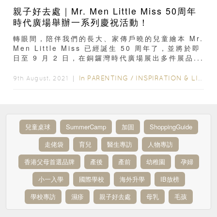
親子好去處｜Mr. Men Little Miss 50周年
時代廣場舉辦一系列慶祝活動！
轉眼間，陪伴我們的長大、家傳戶曉的兒童繪本 Mr.
Men Little Miss 已經誕生 50 周年了，並將於即
日至 9 月 2 日，在銅鑼灣時代廣場展出多件展品...
In
PARENTING
/
INSPIRATION & LIFESTYLE
9th August, 2021 ｜
兒童桌球
SummerCamp
加固
ShoppingGuide
走佬袋
育兒
醫生專訪
人物專訪
香港父母首選品牌
產後
產前
幼稚園
孕婦
小一入學
國際學校
海外升學
IB放榜
學校專訪
濕疹
親子好去處
母乳
毛孩