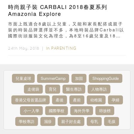
時尚親子裝 CARBALI 2018春夏系列
Amazonia Explore
市面上既適合8歲以上兒童，又能和家長配搭成親子
裝的時裝品牌選擇並不多，本地時裝品牌Carbali以
國際街頭服裝文化為理念，為8至16歲兒童及18至
30歲年輕父母設計出一系列潮流服裝...
In
PARENTING
24th May, 2018 ｜
兒童桌球
SummerCamp
加固
ShoppingGuide
走佬袋
育兒
醫生專訪
人物專訪
香港父母首選品牌
產後
產前
幼稚園
孕婦
小一入學
國際學校
海外升學
IB放榜
學校專訪
濕疹
親子好去處
母乳
毛孩