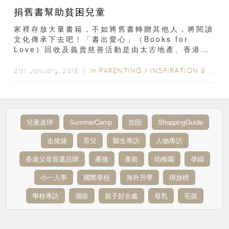
捐舊書幫助貧困兒童
家裡存放大量書籍，不如將舊書轉贈其他人，將閱讀
文化傳承下去吧﹗「書出愛心」（Books for
Love）回收及義賣慈善活動是由太古地產、香港小
童群益會及義務工作發展局合辦...
In
PARENTING
/
INSPIRATION & LIFESTYLE
21st January, 2018 ｜
兒童桌球
SummerCamp
加固
ShoppingGuide
走佬袋
育兒
醫生專訪
人物專訪
香港父母首選品牌
產後
產前
幼稚園
孕婦
小一入學
國際學校
海外升學
IB放榜
學校專訪
濕疹
親子好去處
母乳
毛孩