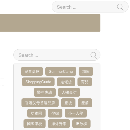
兒童桌球
SummerCamp
加固
W
新一
ShoppingGuide
走佬袋
育兒
場的
醫生專訪
人物專訪
香港父母首選品牌
產後
產前
幼稚園
孕婦
小一入學
國際學校
海外升學
IB放榜