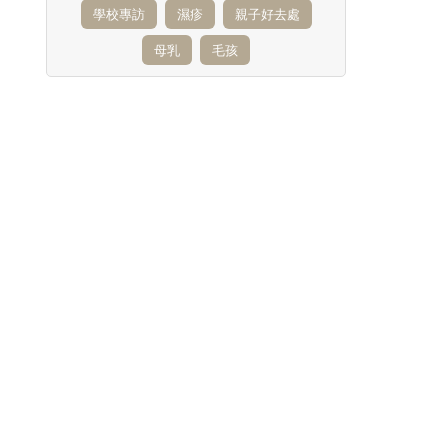
學校專訪
濕疹
親子好去處
母乳
毛孩