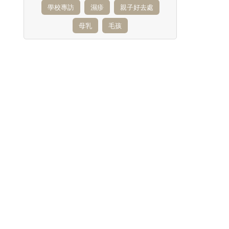
學校專訪
濕疹
親子好去處
母乳
毛孩