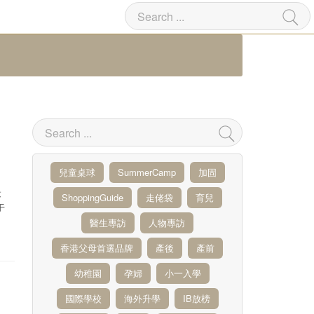
兒童桌球
SummerCamp
加固
最
ShoppingGuide
走佬袋
育兒
午
醫生專訪
人物專訪
N
香港父母首選品牌
產後
產前
幼稚園
孕婦
小一入學
國際學校
海外升學
IB放榜