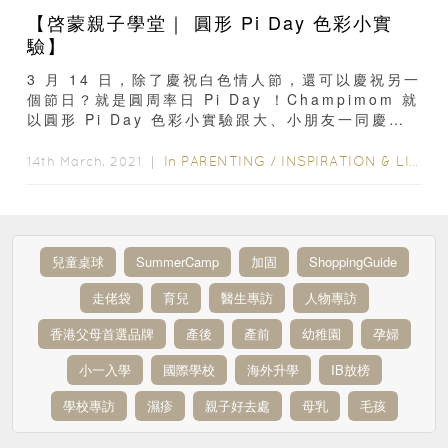
【啓蒙親子學堂｜ 圓形 Pi Day 色彩小實
驗】
3 月 14 日，除了慶祝白色情人節，還可以慶祝另一
個節日？就是圓周率日 Pi Day ！Champimom 就
以圓形 Pi Day 色彩小實驗跟大、小朋友一同慶祝
Pi Day。還想知 Pi...
In
PARENTING
/
INSPIRATION & LIFESTYLE
14th March, 2021 ｜
兒童桌球
SummerCamp
加固
ShoppingGuide
走佬袋
育兒
醫生專訪
人物專訪
香港父母首選品牌
產後
產前
幼稚園
孕婦
小一入學
國際學校
海外升學
IB放榜
學校專訪
濕疹
親子好去處
母乳
毛孩