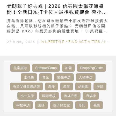
元朗親子好去處｜2026 信芯園太陽花海盛
開！全新日系打卡位＋最後觀賞機會 帶小朋
友必去
身為香港爸媽，想在週末輕鬆帶小朋友近距離接觸大
自然、又可以影靚相的親子景點？ 元朗新田信芯園
絕對是 2026 年夏天必到的隱世寶地！ 3 萬呎巨型
向日葵花海目前已全面盛開 ，園區今年更特別新增
了...
In
LIFESTYLE
/
FIND ACTIVITIES
/
LIFE
/
27th May, 2026 ｜
兒童桌球
SummerCamp
加固
ShoppingGuide
走佬袋
育兒
醫生專訪
人物專訪
香港父母首選品牌
產後
產前
幼稚園
孕婦
小一入學
國際學校
海外升學
IB放榜
學校專訪
濕疹
親子好去處
母乳
毛孩