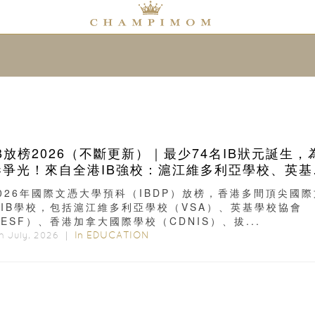
IB放榜2026（不斷更新）｜最少74名IB狀元誕生，
港爭光！來自全港IB強校：滬江維多利亞學校、英基
校協會、香港加拿大國際學校、拔萃男書院、聖保羅
026年國際文憑大學預科（IBDP）放榜，香港多間頂尖國際
女中學、聖士提反書院、保良局蔡繼有學校、保良局
IB學校，包括滬江維多利亞學校（VSA）、英基學校協會
寶鈴書院、新加坡國際學校、弘立書院、墨爾文國際
ESF）、香港加拿大國際學校（CDNIS）、拔...
校和德瑞國際學校
In
EDUCATION
h July, 2026 ｜