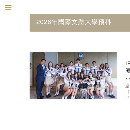
2026年國際文憑大學預科
2
憑
（
6t