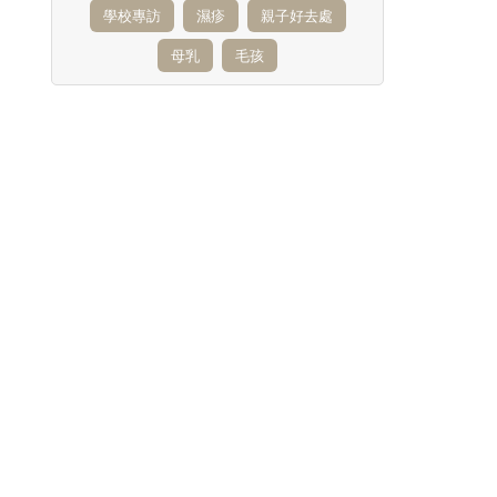
學校專訪
濕疹
親子好去處
母乳
毛孩