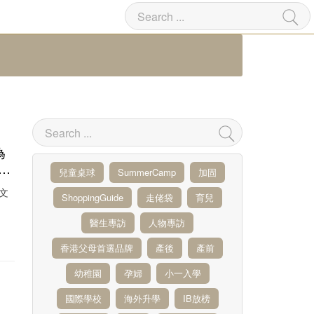
為
學
兒童桌球
SummerCamp
加固
男
文
ShoppingGuide
走佬袋
育兒
顏
學
醫生專訪
人物專訪
香港父母首選品牌
產後
產前
幼稚園
孕婦
小一入學
國際學校
海外升學
IB放榜