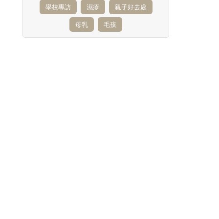
學校專訪
濕疹
親子好去處
母乳
毛孩