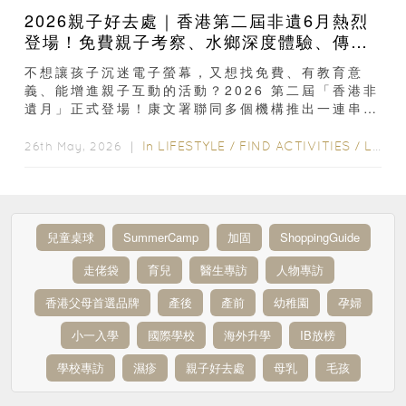
2026親子好去處｜香港第二屆非遺6月熱烈
登場！免費親子考察、水鄉深度體驗、傳統
手作工作坊
不想讓孩子沉迷電子螢幕，又想找免費、有教育意
義、能增進親子互動的活動？2026 第二屆「香港非
遺月」正式登場！康文署聯同多個機構推出一連串非
遺親子活動，把香港本土文化...
In
LIFESTYLE
/
FIND ACTIVITIES
/
LIFE
/
26th May, 2026 ｜
兒童桌球
SummerCamp
加固
ShoppingGuide
走佬袋
育兒
醫生專訪
人物專訪
香港父母首選品牌
產後
產前
幼稚園
孕婦
小一入學
國際學校
海外升學
IB放榜
學校專訪
濕疹
親子好去處
母乳
毛孩