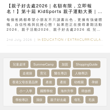
【親子好去處2026｜名額有限，立即報
名！】第十屆 KidSports 親子運動大賽｜
50+學校認可：啟發兒童小鐵人潛能
每個爸媽都希望小朋友不只讀書出色，更擁有強健體
魄、自信性格與抗挫心態！如果您正在搜尋暑期活動
2026、親子活動2026、親子好去處2026 或 兒童
比賽2026，絕不...
In
EDUCATION
/
EXTRACURRICULAR ACTIVITIES
2nd July, 2026 ｜
兒童桌球
SummerCamp
加固
ShoppingGuide
走佬袋
育兒
醫生專訪
人物專訪
香港父母首選品牌
產後
產前
幼稚園
孕婦
小一入學
國際學校
海外升學
IB放榜
學校專訪
濕疹
親子好去處
母乳
毛孩