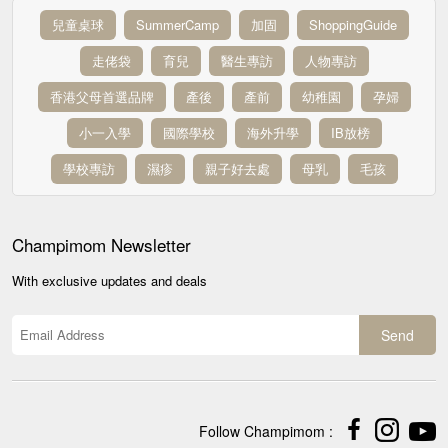
兒童桌球
SummerCamp
加固
ShoppingGuide
走佬袋
育兒
醫生專訪
人物專訪
香港父母首選品牌
產後
產前
幼稚園
孕婦
小一入學
國際學校
海外升學
IB放榜
學校專訪
濕疹
親子好去處
母乳
毛孩
Champimom
Newsletter
With exclusive updates and deals
Send
Follow Champimom :