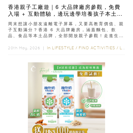
香港親子工廠遊｜6 大品牌廠房參觀，免費
入場 + 互動體驗，邊玩邊學培養孩子本土自
豪感
周末想讓小朋友遠離電子屏幕，又要高教育價值、親
子互動滿分？香港 6 大品牌廠房，涵蓋麵包、飲
品、食品等本土品牌，全部開放親子參觀！走進生產
車間、看製作流程、聽品牌故事、動手 DIY +...
In
LIFESTYLE
/
FIND ACTIVITIES
/
LIFE
20th May, 2026 ｜