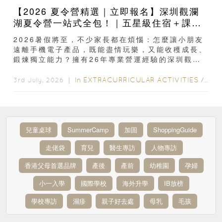
【2026 夏令營精選｜立即報名】深圳觀瀾
湖夏令營一站式全包！｜五星級住宿＋課程
安排｜童軍野外定向＋滑雪＋無人機操控＋
2026暑假將至，不少家長都在煩惱：怎麼讓小朋友
網球等12大主題
遠離手機電子產品，既能盡情玩樂，又能收穫成長、
鍛煉獨立能力？擁有26年專業營運經驗的深圳觀瀾
湖夏令營在 2026年全新升級...
In
EXTRACURRICULAR ACTIVITIES
/
EDU
3rd July, 2026 ｜
兒童桌球
SummerCamp
加固
ShoppingGuide
走佬袋
育兒
醫生專訪
人物專訪
香港父母首選品牌
產後
產前
幼稚園
孕婦
小一入學
國際學校
海外升學
IB放榜
學校專訪
濕疹
親子好去處
母乳
毛孩