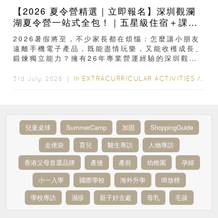
【2026 夏令營精選｜立即報名】深圳觀瀾
湖夏令營一站式全包！｜五星級住宿＋課程
安排｜童軍野外定向＋滑雪＋無人機操控＋
2026暑假將至，不少家長都在煩惱：怎麼讓小朋友
網球等12大主題
遠離手機電子產品，既能盡情玩樂，又能收穫成長、
鍛煉獨立能力？擁有26年專業營運經驗的深圳觀瀾
湖夏令營在 2026年全新升級...
In
EXTRACURRICULAR ACTIVITIES
/
EDU
3rd July, 2026 ｜
兒童桌球
SummerCamp
加固
ShoppingGuide
走佬袋
育兒
醫生專訪
人物專訪
香港父母首選品牌
產後
產前
幼稚園
孕婦
小一入學
國際學校
海外升學
IB放榜
學校專訪
濕疹
親子好去處
母乳
毛孩