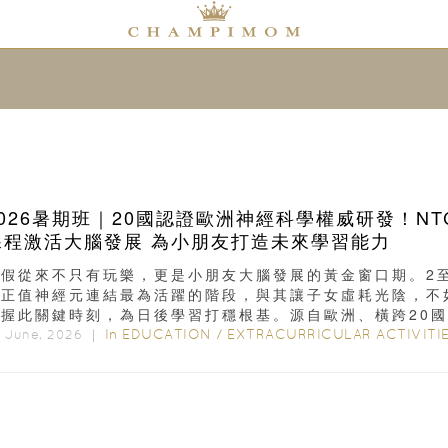
2026暑期班｜20國認證歐洲神經科學權威研發！NT
課程激活大腦發展 為小朋友打造未來學習能力
暑假從來不只有玩樂，更是小朋友大腦發展的黃金窗口期。2
歲正值神經元連結最為活躍的階段，與其讓子女虛耗光陰，不
把握此關鍵時刻，為日後學習打穩根基。源自歐洲、橫跨20
TC...
In
EDUCATION
/
EXTRACURRICULAR ACTIVITI
t June, 2026 ｜