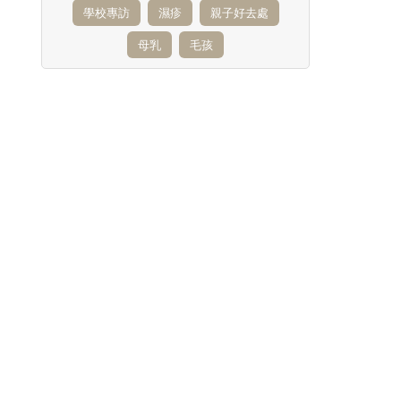
學校專訪
濕疹
親子好去處
母乳
毛孩