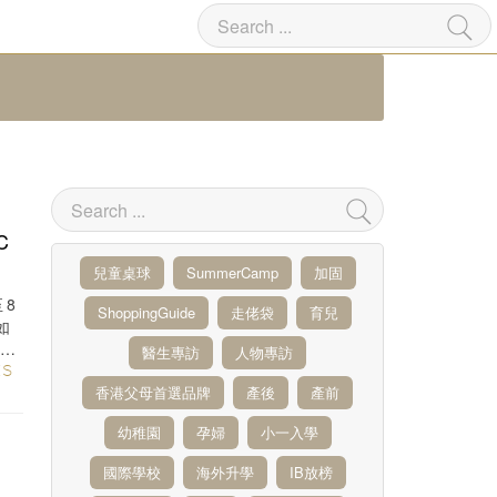
C
兒童桌球
SummerCamp
加固
至8
ShoppingGuide
走佬袋
育兒
如
國的
醫生專訪
人物專訪
ES
香港父母首選品牌
產後
產前
幼稚園
孕婦
小一入學
國際學校
海外升學
IB放榜