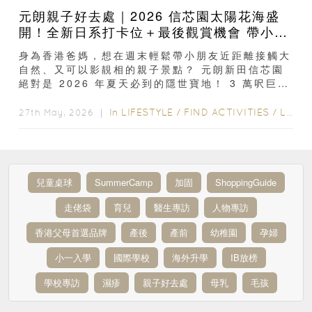
元朗親子好去處｜2026 信芯園太陽花海盛
開！全新日系打卡位＋最後觀賞機會 帶小朋
友必去
身為香港爸媽，想在週末輕鬆帶小朋友近距離接觸大
自然、又可以影靚相的親子景點？ 元朗新田信芯園
絕對是 2026 年夏天必到的隱世寶地！ 3 萬呎巨型
向日葵花海目前已全面盛開 ，園區今年更特別新增
了...
In
LIFESTYLE
/
FIND ACTIVITIES
/
LIFE
/
27th May, 2026 ｜
兒童桌球
SummerCamp
加固
ShoppingGuide
走佬袋
育兒
醫生專訪
人物專訪
香港父母首選品牌
產後
產前
幼稚園
孕婦
小一入學
國際學校
海外升學
IB放榜
學校專訪
濕疹
親子好去處
母乳
毛孩