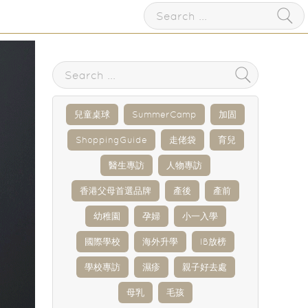
兒童桌球
SummerCamp
加固
ShoppingGuide
走佬袋
育兒
醫生專訪
人物專訪
香港父母首選品牌
產後
產前
幼稚園
孕婦
小一入學
國際學校
海外升學
IB放榜
學校專訪
濕疹
親子好去處
母乳
毛孩