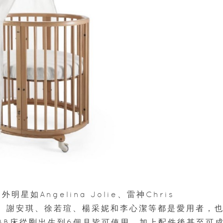
如Angelina Jolie、雷神Chris
、周汶錡、謝安琪、徐若瑄、楊采妮和李心潔等都是愛用者，
款BB床從剛出生到6個月皆可使用，加上配件後甚至可