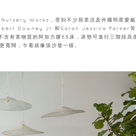
ursery Works，受到不少荷里活及外國明星愛
bert Downey Jr.和Sarah Jessica Parker
再造、不含有害物質的阿加力膠BB床，床墊可進行三階段高
野更寬闊，乍看就像張沙發一樣。