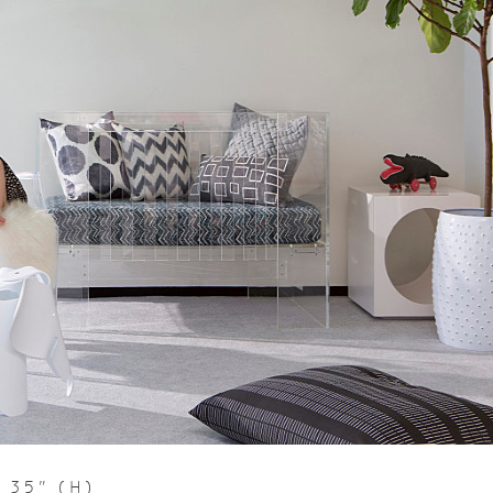
x 35" (H)