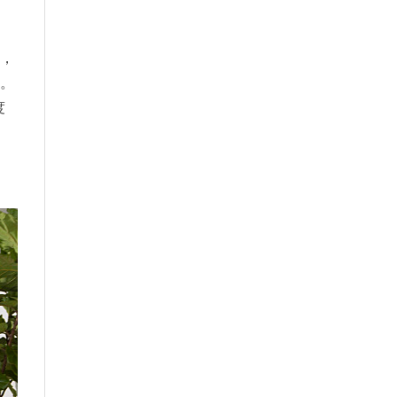
戴，
等。
度