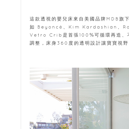
這款透視的嬰兒床來自美國品牌MDB旗下N
如 Beyoncé、Kim Kardashian、Ro
Vetro Crib是首張100%可循環
調整，床身360度的透明設計讓寶寶視