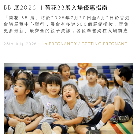
BB 展2026 ︳荷花BB展入場優惠指南
「荷花 BB 展」將於2026年7月30日至8月2日於香港
會議展覽中心舉行，展會有多達500個展銷攤位，齊集
更多最新、最齊全的親子資訊，各位準爸媽在入場前應
先閱讀購物指南...
In
PREGNANCY
/
GETTING PREGNANT
/
P
28th July, 2026 ｜