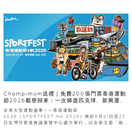
Champimom送禮｜免費200張門票香港運動
節2026載譽歸來：一次睇盡匹克球、新興運
動、街舞比賽＋逾百運動品牌展覽
全港大型運動盛事——香港運動節
2026（SPORTFEST HK 2026）將於8月21日至23
日在灣仔香港會議展覽中心盛大舉行，以全新主題「敢
運動大排檔」登場，集合...