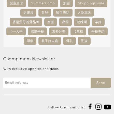
兒童桌球
SummerCamp
加固
ShoppingGuide
走佬袋
育兒
醫生專訪
人物專訪
香港父母首選品牌
產後
產前
幼稚園
孕婦
小一入學
國際學校
海外升學
IB放榜
學校專訪
濕疹
親子好去處
母乳
毛孩
Champimom
Newsletter
With exclusive updates and deals
Send
Follow Champimom :