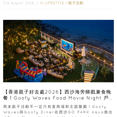
In
LIFESTYLE
/
親子活動
3rd August, 2026 ｜
【香港親子好去處2026】西沙海旁睇戲兼食晚
餐！Goofy Waves Food Movie Night 戶
外影院逢週末登場
周末親子活動不一定只有逛商場和主題樂園！Goofy
Waves與Goofy Diner在西沙GO PARK Aqua推出