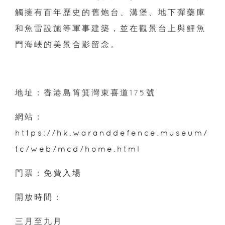
觸擁有百年歷史的舊炮台、溝堡、地下彈藥庫
和魚雷設施等軍事建築，並在觀景台上與鯉魚
門海峽的美景合影留念。
地址：香港島筲箕灣東喜道175號
網站：
https://hk.waranddefence.museum/
tc/web/mcd/home.html
門票：免費入場
開放時間：
三月至九月