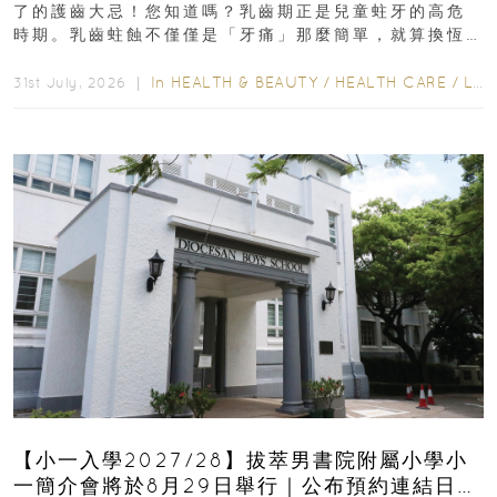
了的護齒大忌！您知道嗎？乳齒期正是兒童蛀牙的高危
時期。乳齒蛀蝕不僅僅是「牙痛」那麼簡單，就算換恆
齒也有影響！後果將如骨牌效應般...
In
HEALTH & BEAUTY
/
HEALTH CARE
/
LIFESTYLE
31st July, 2026 ｜
【小一入學2027/28】拔萃男書院附屬小學小
一簡介會將於8月29日舉行｜公布預約連結日期