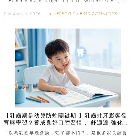
「Food Movie Night at the Waterfront」...
In
LIFESTYLE
/
FIND ACTIVITIES
2nd August, 2026 ｜
【乳齒期是幼兒防蛀關鍵期 】乳齒蛀牙影響發
育與學習？養成良好口腔習慣， 舒適達 強化琺
瑯質 兒童牙膏防護指南
「以為乳齒早晚會換，蛀了都不怕？」是很多家長誤會