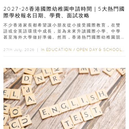
2027-28香港國際幼稚園申請時間｜5大熱門國
際學校報名日期、學費、面試攻略
不少香港家長都希望讓小朋友從小接受國際教育，在雙
語或全英語環境中成長，並為未來升讀國際小學、中學
甚至海外大學做好準備。然而，香港熱門國際幼稚園競
爭激烈，大部分學校會於入學前約一年開始接受申請...
In
EDUCATION
/
OPEN DAY & SCHOOL EVENTS
27th July, 2026 ｜