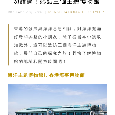
勿錯過！必訪三個主題博物館
In
INSPIRATION & LIFESTYLE
/
FAMI
19th February, 2026｜
香港的發展與海洋息息相關，對海洋充滿
好奇和興趣的小朋友，除了從書本中獲取
知識外，還可以造訪三個海洋主題博物
館，展開自己的探究之旅！趕快了解博物
館的地址和開放時間吧！
海洋主題博物館1. 香港海事博物館