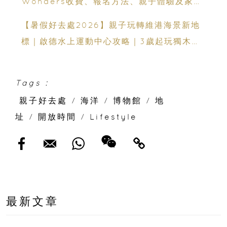
Wonders收費、報名方法、親子體驗及家長
必看攻略
【暑假好去處2026】親子玩轉維港海景新地
標｜啟德水上運動中心攻略｜3歲起玩獨木舟
＋7大親子水上活動＋報名方法
Tags :
親子好去處
/
海洋
/
博物館
/
地
址
/
開放時間
/
Lifestyle
最新文章