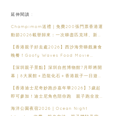
延伸閱讀 :
Champimom送禮｜免費200張門票香港運
動節2026載譽歸來：一次睇盡匹克球、新興
運動、街舞比賽＋逾百運動品牌展覽
【香港親子好去處2026】西沙海旁睇戲兼食
晚餐！Goofy Waves Food Movie
Night 戶外影院逢週末登場
【深圳親子景點】深圳自然博物館7月即將開
幕｜8大展館＋恐龍化石＋香港親子一日遊推
薦
【香港迪士尼奇妙跑步嘉年華2026】3歲起
即可參加！迪士尼角色陪你跑 親子跑全攻略
＋報名日期＋家長貼士
海洋公園夜宿2026｜Ocean Night