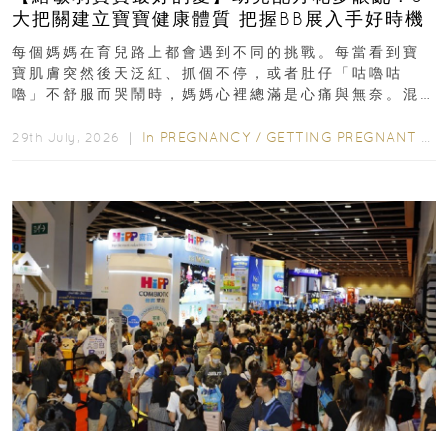
大把關建立寶寶健康體質 把握BB展入手好時機
每個媽媽在育兒路上都會遇到不同的挑戰。每當看到寶
寶肌膚突然後天泛紅、抓個不停，或者肚仔「咕嚕咕
嚕」不舒服而哭鬧時，媽媽心裡總滿是心痛與無奈。混
合餵養揀奶粉？選擇幼兒配...
In
PREGNANCY
/
GETTING PREGNANT
/
P
29th July, 2026 ｜