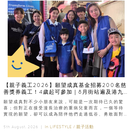
【親子義工2026】願望成真基金招募200名慈
善獎券義工！4歲起可參加｜8月街站遍及港九
新界
願望成真對不少小朋友來說，可能是一次期待已久的驚
喜；但對正在接受漫長治療的重病兒童而言，一個等待
實現的願望，卻可以成為陪伴他們走過低谷、勇敢面對
逆境的重要力量。▲ 願...
In
LIFESTYLE
/
親子活動
5th August, 2026 ｜