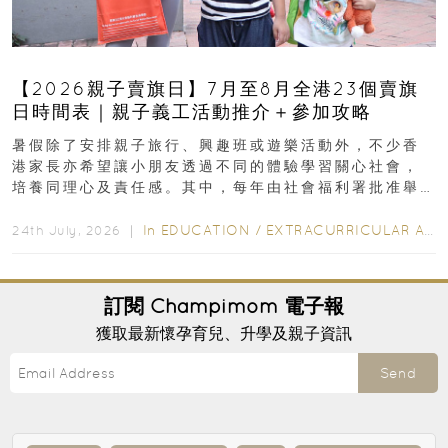
【2026親子賣旗日】7月至8月全港23個賣旗
日時間表｜親子義工活動推介＋參加攻略
暑假除了安排親子旅行、興趣班或遊樂活動外，不少香
港家長亦希望讓小朋友透過不同的體驗學習關心社會，
培養同理心及責任感。其中，每年由社會福利署批准舉
行的小朋友賣旗日小朋友，正是一項既有教育意義...
In
EDUCATION
/
EXTRACURRICULAR ACTIVITIES
24th July, 2026 ｜
訂閱
Champimom
電子報
獲取最新懷孕育兒、升學及親子資訊
Send