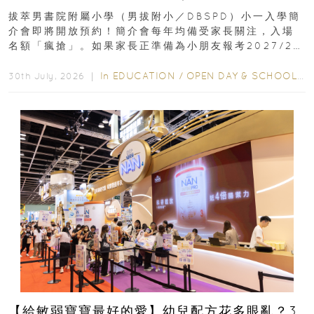
｜更設有網上重溫
拔萃男書院附屬小學（男拔附小／DBSPD）小一入學簡
介會即將開放預約！簡介會每年均備受家長關注，入場
名額「瘋搶」。如果家長正準備為小朋友報考2027/28
學年小一，想...
In
EDUCATION
/
OPEN DAY & SCHOOL EVENTS
30th July, 2026 ｜
【給敏弱寶寶最好的愛】幼兒配方花多眼亂？3