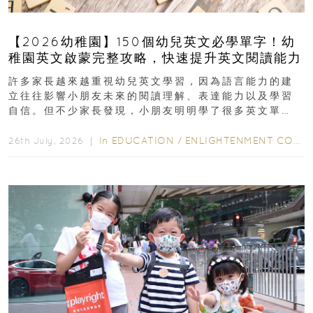
【2026幼稚園】150個幼兒英文必學單字！幼
稚園英文啟蒙完整攻略，快速提升英文閱讀能力
許多家長越來越重視幼兒英文學習，因為語言能力的建
立往往影響小朋友未來的閱讀理解、表達能力以及學習
自信。但不少家長發現，小朋友明明學了很多英文單
字，真正開始閱讀英文故事書時，仍然容易卡住...
In
EDUCATION
/
ENLIGHTENMENT CORNER
26th July, 2026 ｜