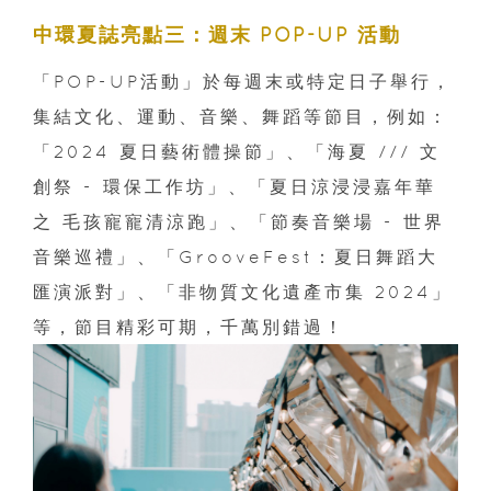
中環夏誌亮點三：週末 POP-UP 活動
「POP-UP活動」於每週末或特定日子舉行，
集結文化、運動、音樂、舞蹈等節目，例如：
「2024 夏日藝術體操節」、「海夏 /// 文
創祭 - 環保工作坊」、「夏日涼浸浸嘉年華
之 毛孩寵寵清涼跑」、「節奏音樂場 - 世界
音樂巡禮」、「GrooveFest：夏日舞蹈大
匯演派對」、「非物質文化遺產市集 2024」
等，節目精彩可期，千萬別錯過！