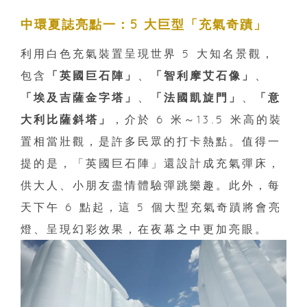
中環夏誌亮點一：5 大巨型「充氣奇蹟」
利用白色充氣裝置呈現世界 5 大知名景觀，
包含
「英國巨石陣」
、
「智利摩艾石像」
、
「埃及吉薩金字塔」
、
「法國凱旋門」
、
「意
大利比薩斜塔」
，介於 6 米～13.5 米高的裝
置相當壯觀，是許多民眾的打卡熱點。值得一
提的是，「英國巨石陣」還設計成充氣彈床，
供大人、小朋友盡情體驗彈跳樂趣。此外，每
天下午 6 點起，這 5 個大型充氣奇蹟將會亮
燈、呈現幻彩效果，在夜幕之中更加亮眼。