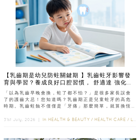
【乳齒期是幼兒防蛀關鍵期 】乳齒蛀牙影響發
育與學習？養成良好口腔習慣， 舒適達 強化琺
瑯質 兒童牙膏防護指南
「以為乳齒早晚會換，蛀了都不怕？」是很多家長誤會
了的護齒大忌！您知道嗎？乳齒期正是兒童蛀牙的高危
時期。乳齒蛀蝕不僅僅是「牙痛」那麼簡單，就算換恆
齒也有影響！後果將如骨牌效應般...
In
HEALTH & BEAUTY
/
HEALTH CARE
/
LIFESTYLE
31st July, 2026 ｜