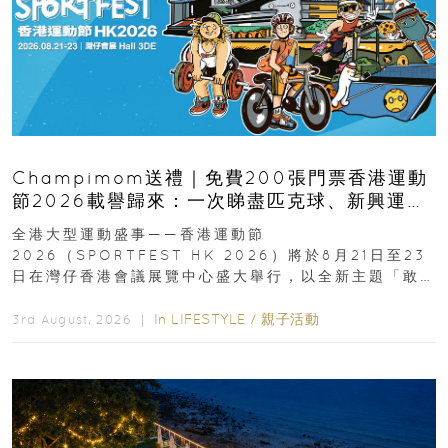
Champimom送禮｜免費200張門票香港運動
節2026載譽歸來：一次睇盡匹克球、新興運
動、街舞比賽＋逾百運動品牌展覽
全港大型運動盛事——香港運動節
2026（SPORTFEST HK 2026）將於8月21日至23
日在灣仔香港會議展覽中心盛大舉行，以全新主題「敢
運動大排檔」登場，集合...
In
LIFESTYLE
/
親子活動
3rd August, 2026 ｜