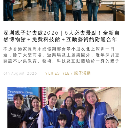
深圳親子好去處2026｜8大必去景點！全新自
然博物館＋免費科技館＋互動藝術館附適合年
齡、交通、門票、開放時間
不少香港家長周末或假期都會帶小朋友北上深圳一日
遊，除了大型商場、遊樂場及主題樂園外，近年深圳更
開設不少集教育、藝術、科技及互動體驗於一身的親子
好去處！暑假唔想再行商場...
In
LIFESTYLE
/
親子活動
6th August, 2026 ｜