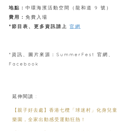
地點：
中環海濱活動空間（龍和道 9 號）
費用：
免費入場
*節目表、更多資訊請上
官網
*資訊、圖片來源：SummerFest 官網、
Facebook
延伸閱讀 :
【親子好去處】香港七欖「球迷村」化身兒童
樂園，全家出動感受運動狂熱！