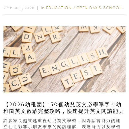
爭激烈，大部分學校會於入學前約一年開始接受申請...
In
EDUCATION
/
OPEN DAY & SCHOOL EVENTS
27th July, 2026 ｜
【2026幼稚園】150個幼兒英文必學單字！幼
稚園英文啟蒙完整攻略，快速提升英文閱讀能力
許多家長越來越重視幼兒英文學習，因為語言能力的建
立往往影響小朋友未來的閱讀理解、表達能力以及學習