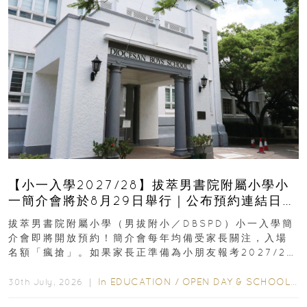
【小一入學2027/28】拔萃男書院附屬小學小
一簡介會將於8月29日舉行｜公布預約連結日期
｜更設有網上重溫
拔萃男書院附屬小學（男拔附小／DBSPD）小一入學簡
介會即將開放預約！簡介會每年均備受家長關注，入場
名額「瘋搶」。如果家長正準備為小朋友報考2027/28
學年小一，想...
In
EDUCATION
/
OPEN DAY & SCHOOL EVENTS
30th July, 2026 ｜