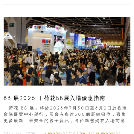
BB 展2026 ︳荷花BB展入場優惠指南
「荷花 BB 展」將於2026年7月30日至8月2日於香港
會議展覽中心舉行，展會有多達500個展銷攤位，齊集
更多最新、最齊全的親子資訊，各位準爸媽在入場前應
先閱讀購物指南...
In
PREGNANCY
/
GETTING PREGNANT
/
P
28th July, 2026 ｜