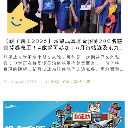
【親子義工2026】願望成真基金招募200名慈
善獎券義工！4歲起可參加｜8月街站遍及港九
新界
願望成真對不少小朋友來說，可能是一次期待已久的驚
喜；但對正在接受漫長治療的重病兒童而言，一個等待
實現的願望，卻可以成為陪伴他們走過低谷、勇敢面對
逆境的重要力量。▲ 願...
In
LIFESTYLE
/
親子活動
5th August, 2026 ｜