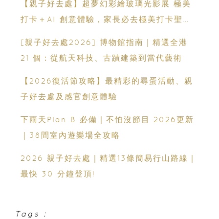
【親子好去處】超夢幻彩繪玻璃光影展 極美
打卡＋AI 創意體驗，家長必去極美打卡聖
地！
[親子好去處2026] 博物館指南｜精選全港
21 個：從航天科技、古蹟建築到當代藝術
【2026復活節攻略】最精彩的尋蛋活動、親
子好去處及感官創意體驗
下雨天Plan B 必備｜不怕沒節目 2026更新
｜38間室內遊樂場全攻略
2026 親子好去處｜精選13條簡易行山路線｜
最快 30 分鐘登頂!
Tags :