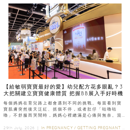
【給敏弱寶寶最好的愛】幼兒配方花多眼亂？3
大把關建立寶寶健康體質 把握BB展入手好時機
每個媽媽在育兒路上都會遇到不同的挑戰。每當看到寶
寶肌膚突然後天泛紅、抓個不停，或者肚仔「咕嚕咕
嚕」不舒服而哭鬧時，媽媽心裡總滿是心痛與無奈。混
合餵養揀奶粉？選擇幼兒配...
In
PREGNANCY
/
GETTING PREGNANT
/
P
29th July, 2026 ｜