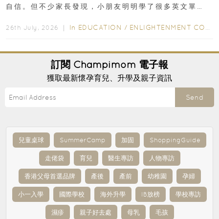
自信。但不少家長發現，小朋友明明學了很多英文單
字，真正開始閱讀英文故事書時，仍然容易卡住...
In
EDUCATION
/
ENLIGHTENMENT CORNER
26th July, 2026 ｜
訂閱
Champimom
電子報
獲取最新懷孕育兒、升學及親子資訊
Send
兒童桌球
SummerCamp
加固
ShoppingGuide
走佬袋
育兒
醫生專訪
人物專訪
香港父母首選品牌
產後
產前
幼稚園
孕婦
小一入學
國際學校
海外升學
IB放榜
學校專訪
濕疹
親子好去處
母乳
毛孩