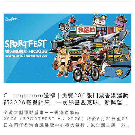
Champimom送禮｜免費200張門票香港運動
節2026載譽歸來：一次睇盡匹克球、新興運
動、街舞比賽＋逾百運動品牌展覽
全港大型運動盛事——香港運動節
2026（SPORTFEST HK 2026）將於8月21日至23
日在灣仔香港會議展覽中心盛大舉行，以全新主題「敢
運動大排檔」登場，集合...