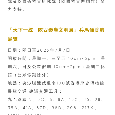
院及陝西省考古研究院（陝西考古博物館）全
力支持。
「天下一統—陝西秦漢文明展」兵馬俑香港
展覽
日期：即日至2025年7月7日
開放時間：星期一、三至五 10am-6pm；星
期六、日及公眾假期 10am-7pm；星期二休
館（公眾假期除外）
地點：尖沙咀漆咸道南100號香港歷史博物館
展覽交通 建議交通工具：
九巴路線 5、5C、8、8A、13X、26、28、
35A、41A、87D、98D、208、213X、