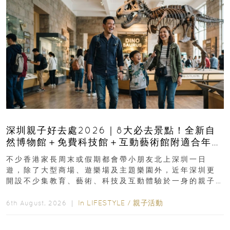
深圳親子好去處2026｜8大必去景點！全新自
然博物館＋免費科技館＋互動藝術館附適合年
齡、交通、門票、開放時間
不少香港家長周末或假期都會帶小朋友北上深圳一日
遊，除了大型商場、遊樂場及主題樂園外，近年深圳更
開設不少集教育、藝術、科技及互動體驗於一身的親子
好去處！暑假唔想再行商場...
In
LIFESTYLE
/
親子活動
6th August, 2026 ｜