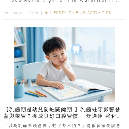
「Food Movie Night at the Waterfront」...
In
LIFESTYLE
/
FIND ACTIVITIES
2nd August, 2026 ｜
【乳齒期是幼兒防蛀關鍵期 】乳齒蛀牙影響發
育與學習？養成良好口腔習慣， 舒適達 強化琺
瑯質 兒童牙膏防護指南
「以為乳齒早晚會換，蛀了都不怕？」是很多家長誤會