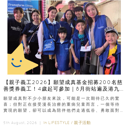
【親子義工2026】願望成真基金招募200名慈
善獎券義工！4歲起可參加｜8月街站遍及港九
新界
願望成真對不少小朋友來說，可能是一次期待已久的驚
喜；但對正在接受漫長治療的重病兒童而言，一個等待
實現的願望，卻可以成為陪伴他們走過低谷、勇敢面對
逆境的重要力量。▲ 願...
In
LIFESTYLE
/
親子活動
5th August, 2026 ｜