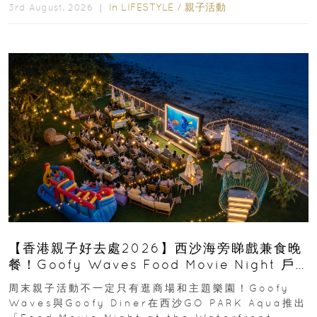
In
LIFESTYLE
/
親子活動
3rd August, 2026 ｜
【香港親子好去處2026】西沙海旁睇戲兼食晚
餐！Goofy Waves Food Movie Night 戶
外影院逢週末登場
周末親子活動不一定只有逛商場和主題樂園！Goofy
Waves與Goofy Diner在西沙GO PARK Aqua推出