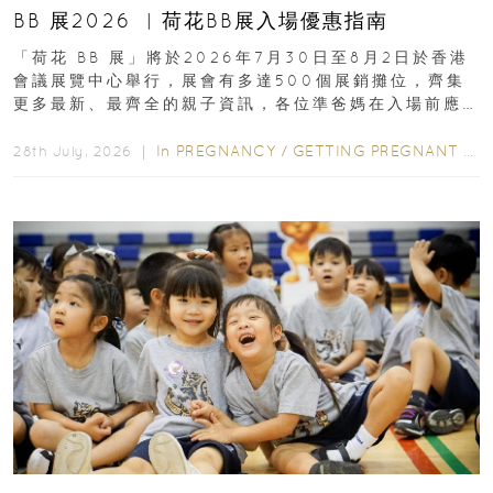
BB 展2026 ︳荷花BB展入場優惠指南
「荷花 BB 展」將於2026年7月30日至8月2日於香港
會議展覽中心舉行，展會有多達500個展銷攤位，齊集
更多最新、最齊全的親子資訊，各位準爸媽在入場前應
先閱讀購物指南...
In
PREGNANCY
/
GETTING PREGNANT
/
P
28th July, 2026 ｜