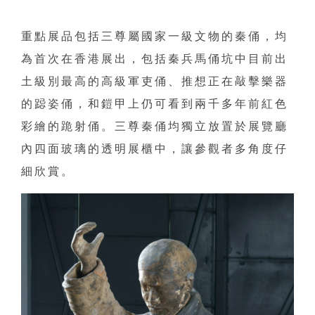
重點展品包括三尊屬國家一級文物的秦俑，均
為首次在香港展出，包括秦兵馬俑坑中目前出
土級別最高的高級軍吏俑、推想正在敲擊樂器
的跽姿俑，和鎧甲上仍可看到兩千多年前紅色
彩繪的跪射俑。三尊秦俑均獨立放置於展覽廳
內四面玻璃的透明展櫃中，讓參觀者多角度仔
細欣賞。