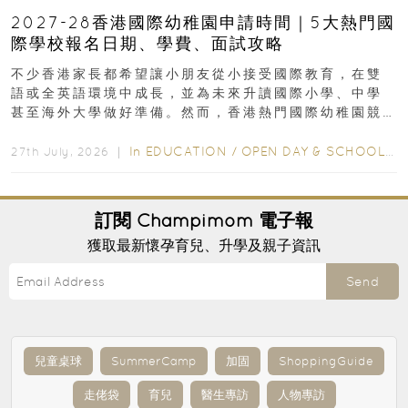
2027-28香港國際幼稚園申請時間｜5大熱門國
際學校報名日期、學費、面試攻略
不少香港家長都希望讓小朋友從小接受國際教育，在雙
語或全英語環境中成長，並為未來升讀國際小學、中學
甚至海外大學做好準備。然而，香港熱門國際幼稚園競
爭激烈，大部分學校會於入學前約一年開始接受申請...
In
EDUCATION
/
OPEN DAY & SCHOOL EVENTS
27th July, 2026 ｜
訂閱
Champimom
電子報
獲取最新懷孕育兒、升學及親子資訊
Send
兒童桌球
SummerCamp
加固
ShoppingGuide
走佬袋
育兒
醫生專訪
人物專訪