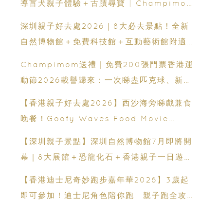
導盲犬親子體驗＋古蹟尋寶 | Champimom
送3組免費名額
深圳親子好去處2026｜8大必去景點！全新
自然博物館＋免費科技館＋互動藝術館附適合
年齡、交通、門票、開放時間
Champimom送禮｜免費200張門票香港運
動節2026載譽歸來：一次睇盡匹克球、新興
運動、街舞比賽＋逾百運動品牌展覽
【香港親子好去處2026】西沙海旁睇戲兼食
晚餐！Goofy Waves Food Movie
Night 戶外影院逢週末登場
【深圳親子景點】深圳自然博物館7月即將開
幕｜8大展館＋恐龍化石＋香港親子一日遊推
薦
【香港迪士尼奇妙跑步嘉年華2026】3歲起
即可參加！迪士尼角色陪你跑 親子跑全攻略
＋報名日期＋家長貼士