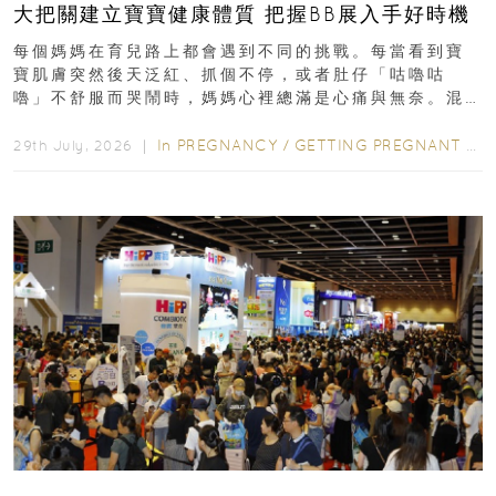
大把關建立寶寶健康體質 把握BB展入手好時機
每個媽媽在育兒路上都會遇到不同的挑戰。每當看到寶
寶肌膚突然後天泛紅、抓個不停，或者肚仔「咕嚕咕
嚕」不舒服而哭鬧時，媽媽心裡總滿是心痛與無奈。混
合餵養揀奶粉？選擇幼兒配...
In
PREGNANCY
/
GETTING PREGNANT
/
P
29th July, 2026 ｜