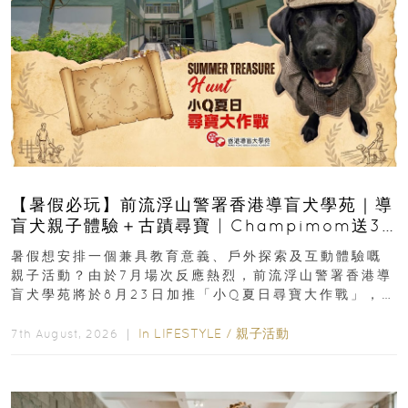
【暑假必玩】前流浮山警署香港導盲犬學苑｜導
盲犬親子體驗＋古蹟尋寶 | Champimom送3
組免費名額
暑假想安排一個兼具教育意義、戶外探索及互動體驗嘅
親子活動？由於7月場次反應熱烈，前流浮山警署香港導
盲犬學苑將於8月23日加推「小Q夏日尋寶大作戰」，家
長與小朋友可以走進前流浮山警署...
In
LIFESTYLE
/
親子活動
7th August, 2026 ｜