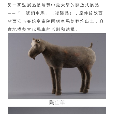
另一亮點展品是展覽中最大型的開放式展品
——「一號銅車馬」（複製品），原件於陝西
省西安市秦始皇帝陵園銅車馬陪葬坑出土，真
實地模擬古代馬車的形制和結構。