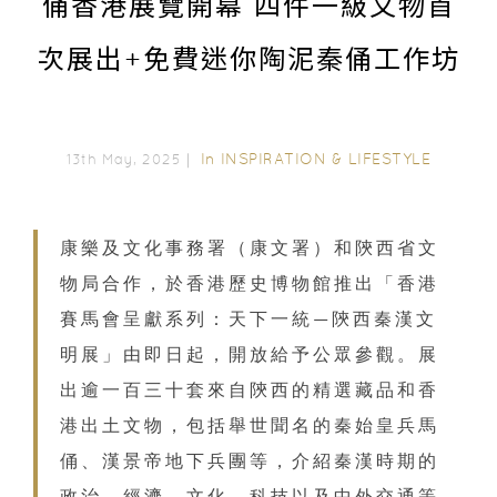
俑香港展覽開幕 四件一級文物首
次展出+免費迷你陶泥秦俑工作坊
In
INSPIRATION & LIFESTYLE
13th May, 2025｜
康樂及文化事務署（康文署）和陝西省文
物局合作，於香港歷史博物館推出「香港
賽馬會呈獻系列：天下一統—陝西秦漢文
明展」由即日起，開放給予公眾參觀。展
出逾一百三十套來自陝西的精選藏品和香
港出土文物，包括舉世聞名的秦始皇兵馬
俑、漢景帝地下兵團等，介紹秦漢時期的
政治、經濟、文化、科技以及中外交通等