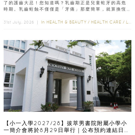
了的護齒大忌！您知道嗎？乳齒期正是兒童蛀牙的高危
時期。乳齒蛀蝕不僅僅是「牙痛」那麼簡單，就算換恆
齒也有影響！後果將如骨牌效應般...
In
HEALTH & BEAUTY
/
HEALTH CARE
/
LIFESTYLE
31st July, 2026 ｜
【小一入學2027/28】拔萃男書院附屬小學小
一簡介會將於8月29日舉行｜公布預約連結日期