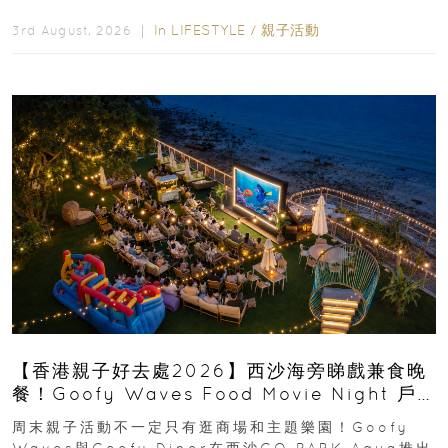
運動大排檔」登場，集合...
In
LIFESTYLE
/
親子活動
3rd August, 2026 ｜
【香港親子好去處2026】西沙海旁睇戲兼食晚
餐！Goofy Waves Food Movie Night 戶
外影院逢週末登場
周末親子活動不一定只有逛商場和主題樂園！Goofy
Waves與Goofy Diner在西沙GO PARK Aqua推出