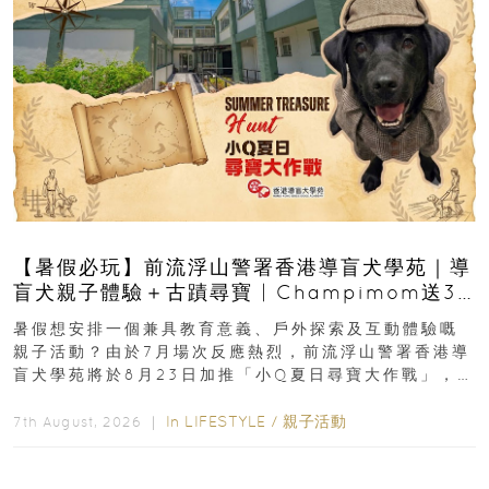
【暑假必玩】前流浮山警署香港導盲犬學苑｜導
盲犬親子體驗＋古蹟尋寶 | Champimom送3
組免費名額
暑假想安排一個兼具教育意義、戶外探索及互動體驗嘅
親子活動？由於7月場次反應熱烈，前流浮山警署香港導
盲犬學苑將於8月23日加推「小Q夏日尋寶大作戰」，家
長與小朋友可以走進前流浮山警署...
In
LIFESTYLE
/
親子活動
7th August, 2026 ｜