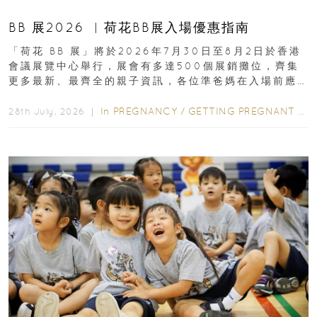
BB 展2026 ︳荷花BB展入場優惠指南
「荷花 BB 展」將於2026年7月30日至8月2日於香港
會議展覽中心舉行，展會有多達500個展銷攤位，齊集
更多最新、最齊全的親子資訊，各位準爸媽在入場前應
先閱讀購物指南...
In
PREGNANCY
/
GETTING PREGNANT
/
P
28th July, 2026 ｜