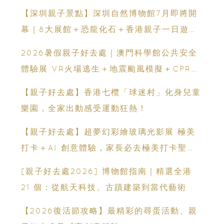
【深圳親子景點】深圳自然博物館7月即將開
幕｜8大展館＋恐龍化石＋香港親子一日遊推
薦
2026暑假親子好去處｜澳門科學館公共安全
體驗展 VR火場逃生＋地震颱風模擬＋CPR急
救體驗 寓玩樂於生命教育一次玩盡
【親子好去處】香港七欖「球迷村」化身兒童
樂園，全家出動感受運動狂熱！
【親子好去處】超夢幻彩繪玻璃光影展 極美
打卡＋AI 創意體驗，家長必去極美打卡聖
地！
[親子好去處2026] 博物館指南｜精選全港
21 個：從航天科技、古蹟建築到當代藝術
【2026復活節攻略】最精彩的尋蛋活動、親