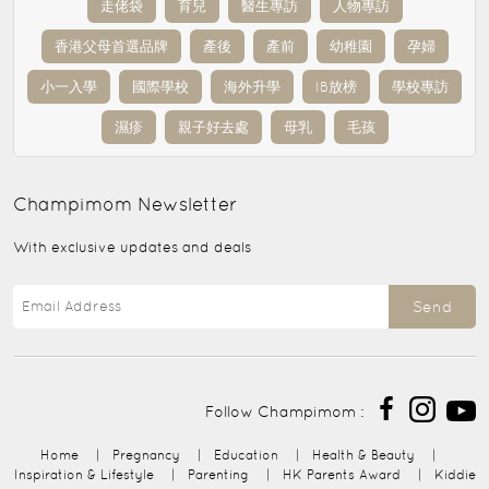
走佬袋
育兒
醫生專訪
人物專訪
香港父母首選品牌
產後
產前
幼稚園
孕婦
小一入學
國際學校
海外升學
IB放榜
學校專訪
濕疹
親子好去處
母乳
毛孩
Champimom
Newsletter
With exclusive updates and deals
Send
Follow Champimom :
Home
|
Pregnancy
|
Education
|
Health & Beauty
|
Inspiration & Lifestyle
|
Parenting
|
HK Parents Award
|
Kiddie