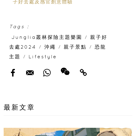
子好去處及感官創意體驗
Tags :
Junglia叢林探險主題樂園
/
親子好
去處2024
/
沖繩
/
親子景點
/
恐龍
主題
/
Lifestyle
最新文章