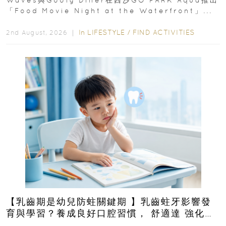
「Food Movie Night at the Waterfront」...
In
LIFESTYLE
/
FIND ACTIVITIES
2nd August, 2026 ｜
【乳齒期是幼兒防蛀關鍵期 】乳齒蛀牙影響發
育與學習？養成良好口腔習慣， 舒適達 強化琺
瑯質 兒童牙膏防護指南