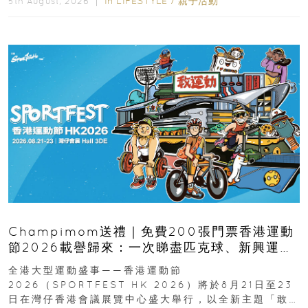
In
LIFESTYLE
/
親子活動
5th August, 2026 ｜
Champimom送禮｜免費200張門票香港運動
節2026載譽歸來：一次睇盡匹克球、新興運
動、街舞比賽＋逾百運動品牌展覽
全港大型運動盛事——香港運動節
2026（SPORTFEST HK 2026）將於8月21日至23
日在灣仔香港會議展覽中心盛大舉行，以全新主題「敢