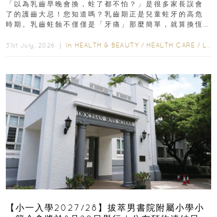
「以為乳齒早晚會換，蛀了都不怕？」是很多家長誤會
了的護齒大忌！您知道嗎？乳齒期正是兒童蛀牙的高危
時期。乳齒蛀蝕不僅僅是「牙痛」那麼簡單，就算換恆
齒也有影響！後果將如骨牌效應般...
In
HEALTH & BEAUTY
/
HEALTH CARE
/
LIFESTYLE
31st July, 2026 ｜
【小一入學2027/28】拔萃男書院附屬小學小