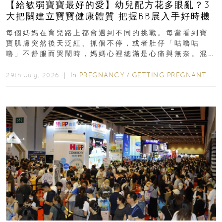
【給敏弱寶寶最好的愛】幼兒配方花多眼亂？3
大把關建立寶寶健康體質 把握BB展入手好時機
每個媽媽在育兒路上都會遇到不同的挑戰。每當看到寶
寶肌膚突然後天泛紅、抓個不停，或者肚仔「咕嚕咕
嚕」不舒服而哭鬧時，媽媽心裡總滿是心痛與無奈。混
合餵養揀奶粉？選擇幼兒配...
In
PREGNANCY
/
GETTING PREGNANT
/
P
29th July, 2026 ｜