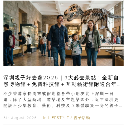
深圳親子好去處2026｜8大必去景點！全新自
然博物館＋免費科技館＋互動藝術館附適合年
齡、交通、門票、開放時間
不少香港家長周末或假期都會帶小朋友北上深圳一日
遊，除了大型商場、遊樂場及主題樂園外，近年深圳更
開設不少集教育、藝術、科技及互動體驗於一身的親子
好去處！暑假唔想再行商場...
In
LIFESTYLE
/
親子活動
6th August, 2026 ｜