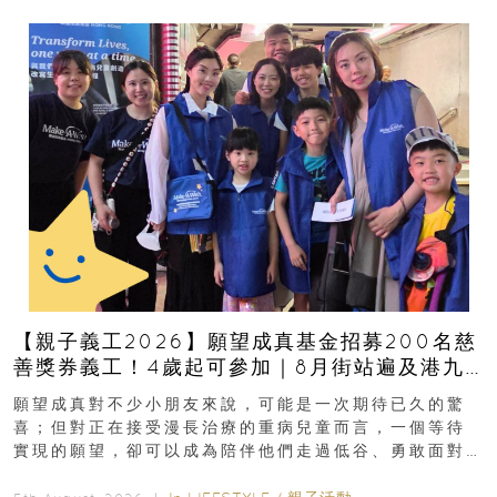
【親子義工2026】願望成真基金招募200名慈
善獎券義工！4歲起可參加｜8月街站遍及港九
新界
願望成真對不少小朋友來說，可能是一次期待已久的驚
喜；但對正在接受漫長治療的重病兒童而言，一個等待
實現的願望，卻可以成為陪伴他們走過低谷、勇敢面對
逆境的重要力量。▲ 願...