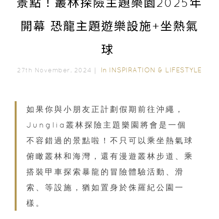
景點！叢林探險主題樂園2025年
開幕 恐龍主題遊樂設施+坐熱氣
球
In
INSPIRATION & LIFESTYLE
27th November, 2024｜
如果你與小朋友正計劃假期前往沖繩，
Junglia叢林探險主題樂園將會是一個
不容錯過的景點啦！不只可以乘坐熱氣球
俯瞰叢林和海灣，還有漫遊叢林步道、乘
搭裝甲車探索暴龍的冒險體驗活動、滑
索、等設施，猶如置身於侏羅紀公園一
樣。