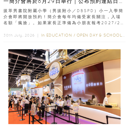
一簡介會將於8月29日舉行｜公布預約連結日期
｜更設有網上重溫
拔萃男書院附屬小學（男拔附小／DBSPD）小一入學簡
介會即將開放預約！簡介會每年均備受家長關注，入場
名額「瘋搶」。如果家長正準備為小朋友報考2027/28
學年小一，想...
In
EDUCATION
/
OPEN DAY & SCHOOL EVENTS
30th July, 2026 ｜