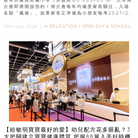
介會即將開放預約！簡介會每年均備受家長關注，入場
名額「瘋搶」。如果家長正準備為小朋友報考2027/28
學年小一，想...
In
EDUCATION
/
OPEN DAY & SCHOOL EVENTS
30th July, 2026 ｜
【給敏弱寶寶最好的愛】幼兒配方花多眼亂？3
大把關建立寶寶健康體質 把握BB展入手好時機