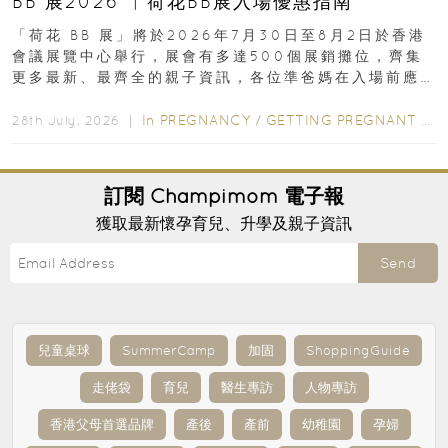
BB 展2026 ︳荷花BB展入場優惠指南
「荷花 BB 展」將於2026年7月30日至8月2日於香港
會議展覽中心舉行，展會有多達500個展銷攤位，齊集
更多最新、最齊全的親子資訊，各位準爸媽在入場前應
先閱讀購物指南...
In
PREGNANCY
/
GETTING PREGNANT
/
P
28th July, 2026 ｜
訂閱
Champimom
電子報
獲取最新懷孕育兒、升學及親子資訊
Send
兒童桌球
SummerCamp
加固
ShoppingGuide
走佬袋
育兒
醫生專訪
人物專訪
香港父母首選品牌
產後
產前
幼稚園
孕婦