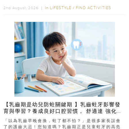
In
LIFESTYLE
/
FIND ACTIVITIES
2nd August, 2026 ｜
【乳齒期是幼兒防蛀關鍵期 】乳齒蛀牙影響發
育與學習？養成良好口腔習慣， 舒適達 強化琺
瑯質 兒童牙膏防護指南
「以為乳齒早晚會換，蛀了都不怕？」是很多家長誤會
了的護齒大忌！您知道嗎？乳齒期正是兒童蛀牙的高危