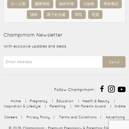
小一入學
國際學校
海外升學
IB放榜
學校專訪
濕疹
親子好去處
母乳
毛孩
Champimom
Newsletter
With exclusive updates and deals
Send
Follow Champimom :
Home
|
Pregnancy
|
Education
|
Health & Beauty
|
Inspiration & Lifestyle
|
Parenting
|
HK Parents Award
|
Kiddie
Careers
|
Privacy Policy
|
Terms and Conditions
|
Advertising
© 2026
Champimom
- Premium Pregnancy & Parenting Education