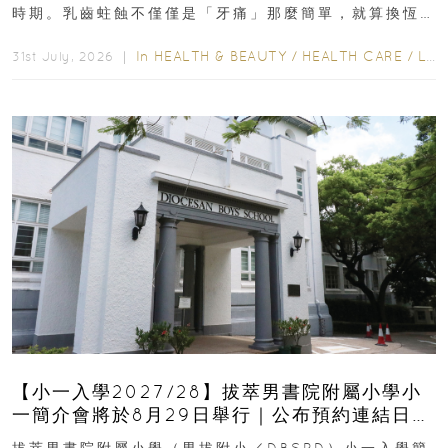
時期。乳齒蛀蝕不僅僅是「牙痛」那麼簡單，就算換恆
齒也有影響！後果將如骨牌效應般...
In
HEALTH & BEAUTY
/
HEALTH CARE
/
LIFESTYLE
31st July, 2026 ｜
【小一入學2027/28】拔萃男書院附屬小學小
一簡介會將於8月29日舉行｜公布預約連結日期
｜更設有網上重溫
拔萃男書院附屬小學（男拔附小／DBSPD）小一入學簡