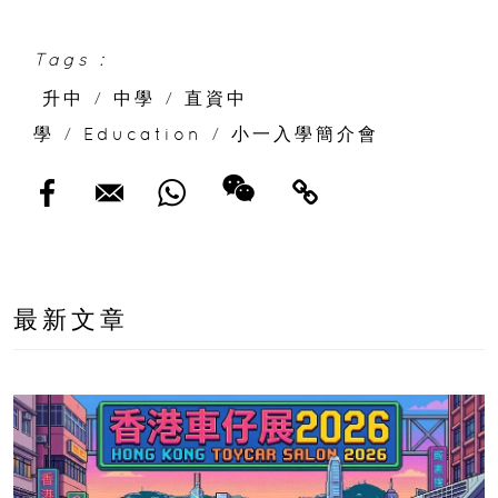
直資中學一覽
Tags :
升中
/
中學
/
直資中
學
/
Education
/
小一入學簡介會
最新文章