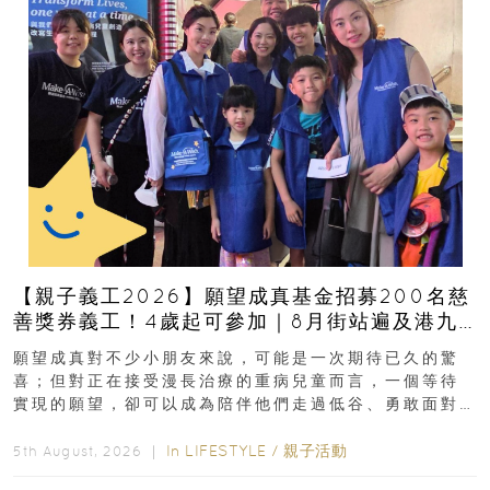
【親子義工2026】願望成真基金招募200名慈
善獎券義工！4歲起可參加｜8月街站遍及港九
新界
願望成真對不少小朋友來說，可能是一次期待已久的驚
喜；但對正在接受漫長治療的重病兒童而言，一個等待
實現的願望，卻可以成為陪伴他們走過低谷、勇敢面對
逆境的重要力量。▲ 願...
In
LIFESTYLE
/
親子活動
5th August, 2026 ｜