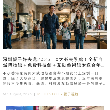
深圳親子好去處2026｜8大必去景點！全新自
然博物館＋免費科技館＋互動藝術館附適合年
齡、交通、門票、開放時間
不少香港家長周末或假期都會帶小朋友北上深圳一日
遊，除了大型商場、遊樂場及主題樂園外，近年深圳更
開設不少集教育、藝術、科技及互動體驗於一身的親子
好去處！暑假唔想再行商場...
In
LIFESTYLE
/
親子活動
6th August, 2026 ｜