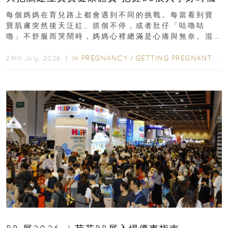
每個媽媽在育兒路上都會遇到不同的挑戰。每當看到寶
寶肌膚突然後天泛紅、抓個不停，或者肚仔「咕嚕咕
嚕」不舒服而哭鬧時，媽媽心裡總滿是心痛與無奈。混
合餵養揀奶粉？選擇幼兒配...
In
PREGNANCY
/
GETTING PREGNANT
/
P
29th July, 2026 ｜