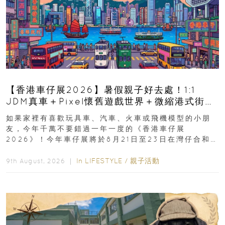
【香港車仔展2026】暑假親子好去處！1:1
JDM真車＋Pixel懷舊遊戲世界＋微縮港式街景
8月灣仔登場 車迷家庭必去！
如果家裡有喜歡玩具車、汽車、火車或飛機模型的小朋
友，今年千萬不要錯過一年一度的《香港車仔展
2026》！今年車仔展將於8月21日至23日在灣仔合和酒
店 Grand Ballroom舉行...
In
LIFESTYLE
/
親子活動
9th August, 2026 ｜