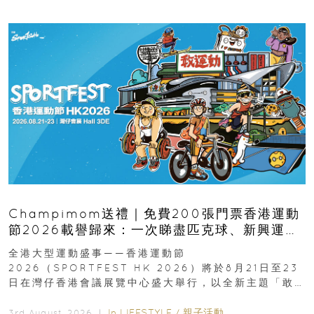
Champimom送禮｜免費200張門票香港運動
節2026載譽歸來：一次睇盡匹克球、新興運
動、街舞比賽＋逾百運動品牌展覽
全港大型運動盛事——香港運動節
2026（SPORTFEST HK 2026）將於8月21日至23
日在灣仔香港會議展覽中心盛大舉行，以全新主題「敢
運動大排檔」登場，集合...
In
LIFESTYLE
/
親子活動
3rd August, 2026 ｜