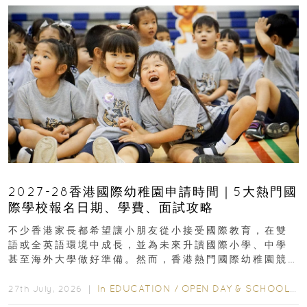
2027-28香港國際幼稚園申請時間｜5大熱門國
際學校報名日期、學費、面試攻略
不少香港家長都希望讓小朋友從小接受國際教育，在雙
語或全英語環境中成長，並為未來升讀國際小學、中學
甚至海外大學做好準備。然而，香港熱門國際幼稚園競
爭激烈，大部分學校會於入學前約一年開始接受申請...
In
EDUCATION
/
OPEN DAY & SCHOOL EVENTS
27th July, 2026 ｜