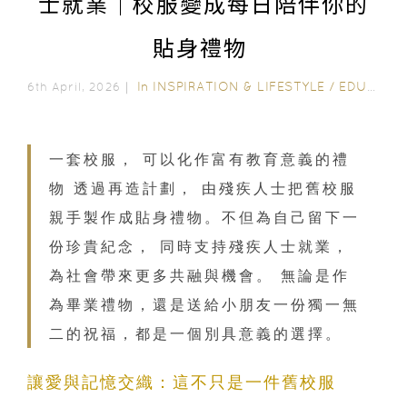
士就業｜校服變成每日陪伴你的
貼身禮物
In
INSPIRATION & LIFESTYLE
/
EDUCATION
6th April, 2026｜
一套校服， 可以化作富有教育意義的禮
物 透過再造計劃， 由殘疾人士把舊校服
親手製作成貼身禮物。不但為自己留下一
份珍貴紀念， 同時支持殘疾人士就業，
為社會帶來更多共融與機會。 無論是作
為畢業禮物，還是送給小朋友一份獨一無
二的祝福，都是一個別具意義的選擇。
讓愛與記憶交織：這不只是一件舊校服