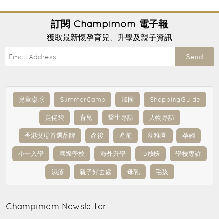
訂閱
Champimom
電子報
獲取最新懷孕育兒、升學及親子資訊
Send
兒童桌球
SummerCamp
加固
ShoppingGuide
走佬袋
育兒
醫生專訪
人物專訪
香港父母首選品牌
產後
產前
幼稚園
孕婦
小一入學
國際學校
海外升學
IB放榜
學校專訪
濕疹
親子好去處
母乳
毛孩
Champimom
Newsletter