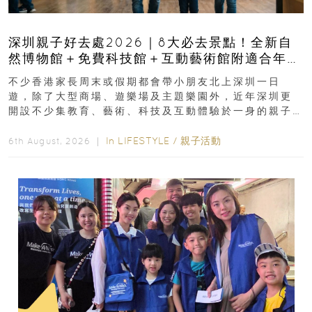
深圳親子好去處2026｜8大必去景點！全新自
然博物館＋免費科技館＋互動藝術館附適合年
齡、交通、門票、開放時間
不少香港家長周末或假期都會帶小朋友北上深圳一日
遊，除了大型商場、遊樂場及主題樂園外，近年深圳更
開設不少集教育、藝術、科技及互動體驗於一身的親子
好去處！暑假唔想再行商場...
In
LIFESTYLE
/
親子活動
6th August, 2026 ｜