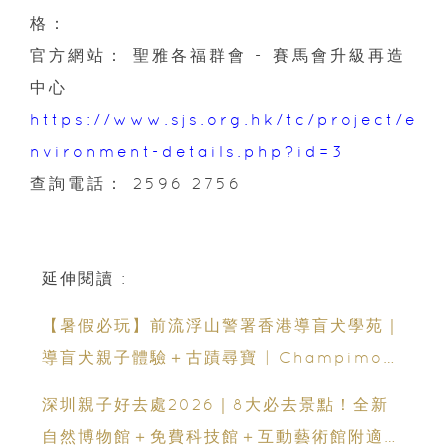
格：
官方網站： 聖雅各福群會 - 賽馬會升級再造
中心
https://www.sjs.org.hk/tc/project/e
nvironment-details.php?id=3
查詢電話： 2596 2756
延伸閱讀 :
【暑假必玩】前流浮山警署香港導盲犬學苑｜
導盲犬親子體驗＋古蹟尋寶 | Champimom
送3組免費名額
深圳親子好去處2026｜8大必去景點！全新
自然博物館＋免費科技館＋互動藝術館附適合