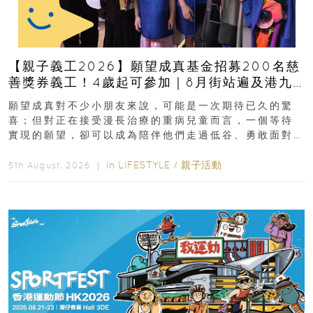
【親子義工2026】願望成真基金招募200名慈
善獎券義工！4歲起可參加｜8月街站遍及港九
新界
願望成真對不少小朋友來說，可能是一次期待已久的驚
喜；但對正在接受漫長治療的重病兒童而言，一個等待
實現的願望，卻可以成為陪伴他們走過低谷、勇敢面對
逆境的重要力量。▲ 願...
In
LIFESTYLE
/
親子活動
5th August, 2026 ｜