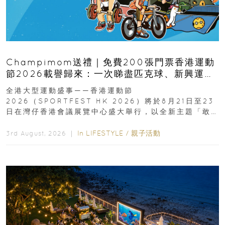
Champimom送禮｜免費200張門票香港運動
節2026載譽歸來：一次睇盡匹克球、新興運
動、街舞比賽＋逾百運動品牌展覽
全港大型運動盛事——香港運動節
2026（SPORTFEST HK 2026）將於8月21日至23
日在灣仔香港會議展覽中心盛大舉行，以全新主題「敢
運動大排檔」登場，集合...
In
LIFESTYLE
/
親子活動
3rd August, 2026 ｜