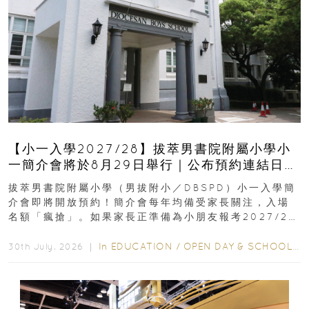
【小一入學2027/28】拔萃男書院附屬小學小
一簡介會將於8月29日舉行｜公布預約連結日期
｜更設有網上重溫
拔萃男書院附屬小學（男拔附小／DBSPD）小一入學簡
介會即將開放預約！簡介會每年均備受家長關注，入場
名額「瘋搶」。如果家長正準備為小朋友報考2027/28
學年小一，想...
In
EDUCATION
/
OPEN DAY & SCHOOL EVENTS
30th July, 2026 ｜