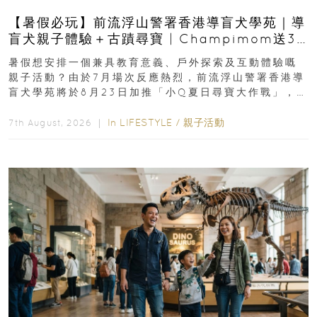
【暑假必玩】前流浮山警署香港導盲犬學苑｜導
盲犬親子體驗＋古蹟尋寶 | Champimom送3
組免費名額
暑假想安排一個兼具教育意義、戶外探索及互動體驗嘅
親子活動？由於7月場次反應熱烈，前流浮山警署香港導
盲犬學苑將於8月23日加推「小Q夏日尋寶大作戰」，家
長與小朋友可以走進前流浮山警署...
In
LIFESTYLE
/
親子活動
7th August, 2026 ｜