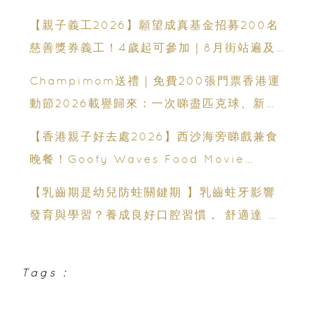
年齡、交通、門票、開放時間
【親子義工2026】願望成真基金招募200名
慈善獎券義工！4歲起可參加｜8月街站遍及
港九新界
Champimom送禮｜免費200張門票香港運
動節2026載譽歸來：一次睇盡匹克球、新興
運動、街舞比賽＋逾百運動品牌展覽
【香港親子好去處2026】西沙海旁睇戲兼食
晚餐！Goofy Waves Food Movie
Night 戶外影院逢週末登場
【乳齒期是幼兒防蛀關鍵期 】乳齒蛀牙影響
發育與學習？養成良好口腔習慣， 舒適達 強
化琺瑯質 兒童牙膏防護指南
Tags :