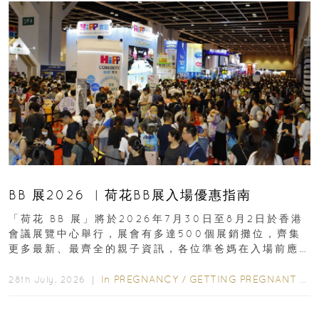
BB 展2026 ︳荷花BB展入場優惠指南
「荷花 BB 展」將於2026年7月30日至8月2日於香港
會議展覽中心舉行，展會有多達500個展銷攤位，齊集
更多最新、最齊全的親子資訊，各位準爸媽在入場前應
先閱讀購物指南...
In
PREGNANCY
/
GETTING PREGNANT
/
P
28th July, 2026 ｜