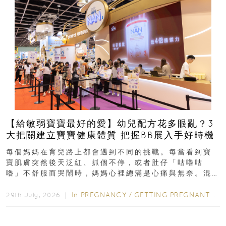
【給敏弱寶寶最好的愛】幼兒配方花多眼亂？3
大把關建立寶寶健康體質 把握BB展入手好時機
每個媽媽在育兒路上都會遇到不同的挑戰。每當看到寶
寶肌膚突然後天泛紅、抓個不停，或者肚仔「咕嚕咕
嚕」不舒服而哭鬧時，媽媽心裡總滿是心痛與無奈。混
合餵養揀奶粉？選擇幼兒配...
In
PREGNANCY
/
GETTING PREGNANT
/
P
29th July, 2026 ｜