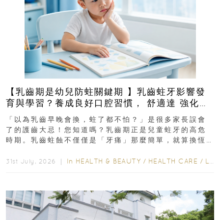
【乳齒期是幼兒防蛀關鍵期 】乳齒蛀牙影響發
育與學習？養成良好口腔習慣， 舒適達 強化琺
瑯質 兒童牙膏防護指南
「以為乳齒早晚會換，蛀了都不怕？」是很多家長誤會
了的護齒大忌！您知道嗎？乳齒期正是兒童蛀牙的高危
時期。乳齒蛀蝕不僅僅是「牙痛」那麼簡單，就算換恆
齒也有影響！後果將如骨牌效應般...
In
HEALTH & BEAUTY
/
HEALTH CARE
/
LIFESTYLE
31st July, 2026 ｜