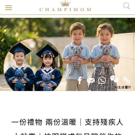
一份禮物 兩份溫暖｜支持殘疾人