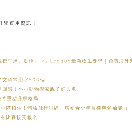
升學實用資訊！
授牛津、劍橋、Ivy League最新收生要求｜免費海外
中文科常用字500個
世界回歸！小小動物學家親子好去處
變將重塑升學格局
/501中隊招生！體驗飛行訓練、培養青少年自律與領袖能力
 仍有比賽接受報名！