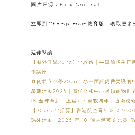
圖片來源：Pets Central
立即到
Champimom教育版
，獲取更多
延伸閱讀 :
【海外升學2026】全攻略｜牛津前招生官親
學講座
直資私立小學2026｜小一面試備戰要識的
暑期活動2026｜灣仔合和中心另類寵物
IB 全球革新（上篇）：倒數四年，這場改
【2026/27招募】香港航空青年團102
課外活動｜2026 年 10 個香港英文比賽