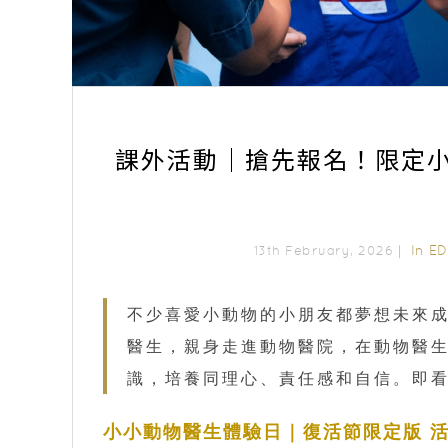
課外活動｜搶先報名！限定小
In
E
13th February, 2026｜
不少喜愛小動物的小朋友都夢想未來
醫生，親身走進動物醫院，在動物醫
識，培養同理心、責任感和自信。即
小小動物醫生體驗日｜復活節限定版 