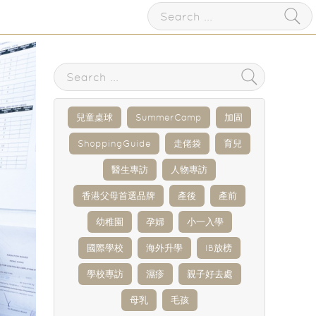
兒童桌球
SummerCamp
加固
ShoppingGuide
走佬袋
育兒
醫生專訪
人物專訪
香港父母首選品牌
產後
產前
幼稚園
孕婦
小一入學
國際學校
海外升學
IB放榜
學校專訪
濕疹
親子好去處
母乳
毛孩