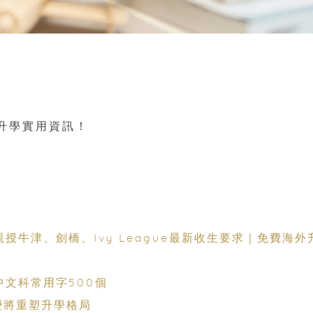
升學實用資訊！
授牛津、劍橋、Ivy League最新收生要求｜免費海外
中文科常用字500個
變將重塑升學格局