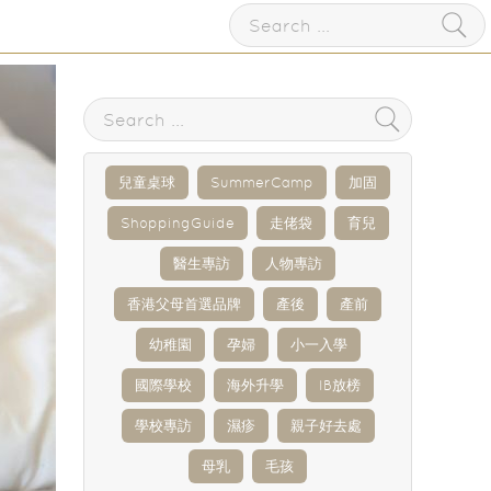
兒童桌球
SummerCamp
加固
ShoppingGuide
走佬袋
育兒
醫生專訪
人物專訪
香港父母首選品牌
產後
產前
幼稚園
孕婦
小一入學
國際學校
海外升學
IB放榜
學校專訪
濕疹
親子好去處
母乳
毛孩