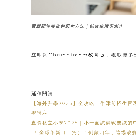
看新聞培養批判思考方法｜結合生活與創作
立即到
Champimom教育版
，獲取更多
延伸閱讀 :
【海外升學2026】全攻略｜牛津前招生官親
學講座
直資私立小學2026｜小一面試備戰要識的
IB 全球革新（上篇）：倒數四年，這場改