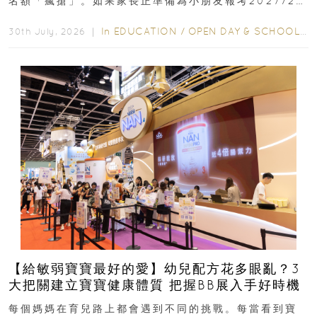
名額「瘋搶」。如果家長正準備為小朋友報考2027/28
學年小一，想...
In
EDUCATION
/
OPEN DAY & SCHOOL EVENTS
30th July, 2026 ｜
【給敏弱寶寶最好的愛】幼兒配方花多眼亂？3
大把關建立寶寶健康體質 把握BB展入手好時機
每個媽媽在育兒路上都會遇到不同的挑戰。每當看到寶