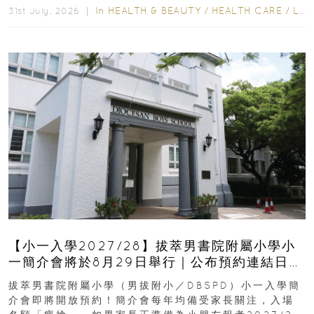
In
HEALTH & BEAUTY
/
HEALTH CARE
/
LIFESTYLE
31st July, 2026 ｜
【小一入學2027/28】拔萃男書院附屬小學小
一簡介會將於8月29日舉行｜公布預約連結日期
｜更設有網上重溫
拔萃男書院附屬小學（男拔附小／DBSPD）小一入學簡
介會即將開放預約！簡介會每年均備受家長關注，入場