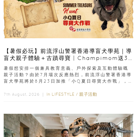
【暑假必玩】前流浮山警署香港導盲犬學苑｜導
盲犬親子體驗＋古蹟尋寶 | Champimom送3
組免費名額
暑假想安排一個兼具教育意義、戶外探索及互動體驗嘅
親子活動？由於7月場次反應熱烈，前流浮山警署香港導
盲犬學苑將於8月23日加推「小Q夏日尋寶大作戰」，家
長與小朋友可以走進前流浮山警署...
In
LIFESTYLE
/
親子活動
7th August, 2026 ｜