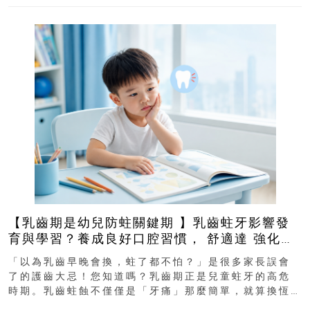
【乳齒期是幼兒防蛀關鍵期 】乳齒蛀牙影響發
育與學習？養成良好口腔習慣， 舒適達 強化琺
瑯質 兒童牙膏防護指南
「以為乳齒早晚會換，蛀了都不怕？」是很多家長誤會
了的護齒大忌！您知道嗎？乳齒期正是兒童蛀牙的高危
時期。乳齒蛀蝕不僅僅是「牙痛」那麼簡單，就算換恆
齒也有影響！後果將如骨牌效應般...