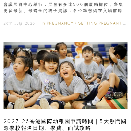
會議展覽中心舉行，展會有多達500個展銷攤位，齊集
更多最新、最齊全的親子資訊，各位準爸媽在入場前應
先閱讀購物指南...
In
PREGNANCY
/
GETTING PREGNANT
/
P
28th July, 2026 ｜
2027-28香港國際幼稚園申請時間｜5大熱門國
際學校報名日期、學費、面試攻略