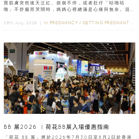
寶肌膚突然後天泛紅、抓個不停，或者肚仔「咕嚕咕
嚕」不舒服而哭鬧時，媽媽心裡總滿是心痛與無奈。混
合餵養揀奶粉？選擇幼兒配...
In
PREGNANCY
/
GETTING PREGNANT
/
P
29th July, 2026 ｜
BB 展2026 ︳荷花BB展入場優惠指南
「荷花 BB 展」將於2026年7月30日至8月2日於香港