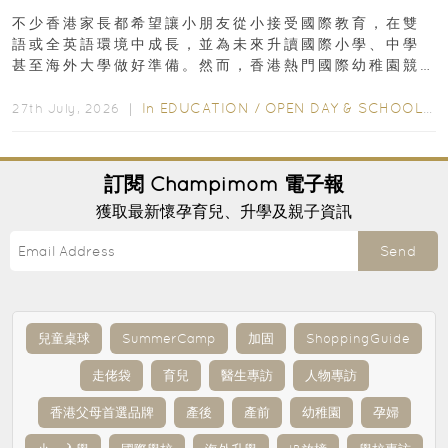
不少香港家長都希望讓小朋友從小接受國際教育，在雙
語或全英語環境中成長，並為未來升讀國際小學、中學
甚至海外大學做好準備。然而，香港熱門國際幼稚園競
爭激烈，大部分學校會於入學前約一年開始接受申請...
In
EDUCATION
/
OPEN DAY & SCHOOL EVENTS
27th July, 2026 ｜
訂閱
Champimom
電子報
獲取最新懷孕育兒、升學及親子資訊
Send
兒童桌球
SummerCamp
加固
ShoppingGuide
走佬袋
育兒
醫生專訪
人物專訪
香港父母首選品牌
產後
產前
幼稚園
孕婦