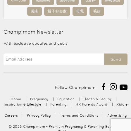
小一入學
國際學校
海外升學
IB放榜
學校專訪
濕疹
親子好去處
母乳
毛孩
Champimom
Newsletter
With exclusive updates and deals
Send
Follow Champimom :
Home
|
Pregnancy
|
Education
|
Health & Beauty
|
Inspiration & Lifestyle
|
Parenting
|
HK Parents Award
|
Kiddie
Careers
|
Privacy Policy
|
Terms and Conditions
|
Advertising
© 2026
Champimom
- Premium Pregnancy & Parenting Education