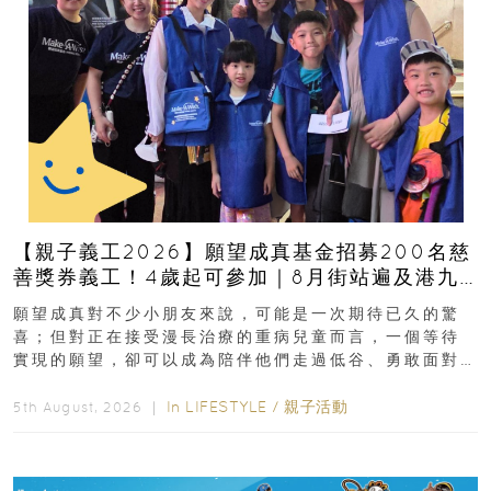
【親子義工2026】願望成真基金招募200名慈
善獎券義工！4歲起可參加｜8月街站遍及港九
新界
願望成真對不少小朋友來說，可能是一次期待已久的驚
喜；但對正在接受漫長治療的重病兒童而言，一個等待
實現的願望，卻可以成為陪伴他們走過低谷、勇敢面對
逆境的重要力量。▲ 願...
In
LIFESTYLE
/
親子活動
5th August, 2026 ｜