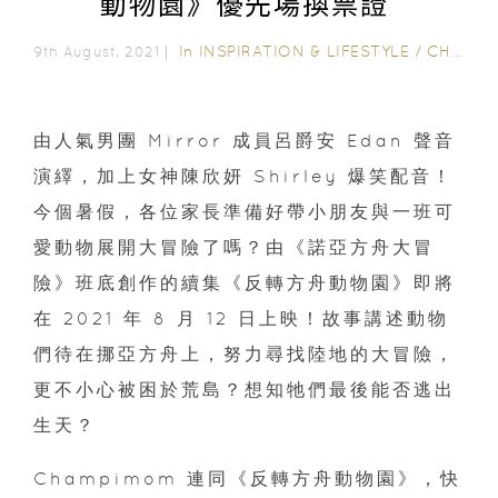
動物園》優先場換票證
In
INSPIRATION & LIFESTYLE
/
CHAMPIMOM 送禮
9th August, 2021｜
由人氣男團 Mirror 成員呂爵安 Edan 聲音
演繹，加上女神陳欣妍 Shirley 爆笑配音！
今個暑假，各位家長準備好帶小朋友與一班可
愛動物展開大冒險了嗎？由《諾亞方舟大冒
險》班底創作的續集《反轉方舟動物園》即將
在 2021 年 8 月 12 日上映！故事講述動物
們待在挪亞方舟上，努力尋找陸地的大冒險，
更不小心被困於荒島？想知牠們最後能否逃出
生天？
Champimom 連同《反轉方舟動物園》，快