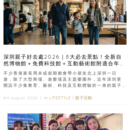
深圳親子好去處2026｜8大必去景點！全新自
然博物館＋免費科技館＋互動藝術館附適合年
齡、交通、門票、開放時間
不少香港家長周末或假期都會帶小朋友北上深圳一日
遊，除了大型商場、遊樂場及主題樂園外，近年深圳更
開設不少集教育、藝術、科技及互動體驗於一身的親子
好去處！暑假唔想再行商場...
In
LIFESTYLE
/
親子活動
6th August, 2026 ｜