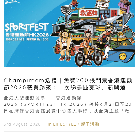
Champimom送禮｜免費200張門票香港運動
節2026載譽歸來：一次睇盡匹克球、新興運
動、街舞比賽＋逾百運動品牌展覽
全港大型運動盛事——香港運動節
2026（SPORTFEST HK 2026）將於8月21日至23
日在灣仔香港會議展覽中心盛大舉行，以全新主題「敢
運動大排檔」登場，集合...
In
LIFESTYLE
/
親子活動
3rd August, 2026 ｜