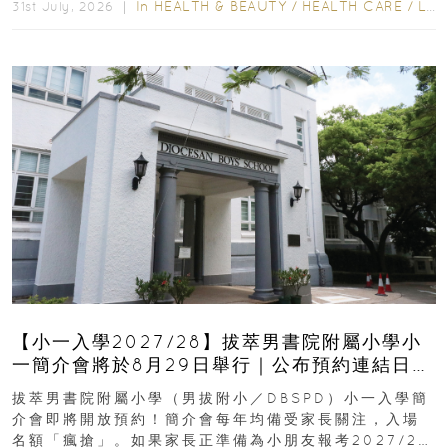
In
HEALTH & BEAUTY
/
HEALTH CARE
/
LIFESTYLE
31st July, 2026 ｜
【小一入學2027/28】拔萃男書院附屬小學小
一簡介會將於8月29日舉行｜公布預約連結日期
｜更設有網上重溫
拔萃男書院附屬小學（男拔附小／DBSPD）小一入學簡
介會即將開放預約！簡介會每年均備受家長關注，入場
名額「瘋搶」。如果家長正準備為小朋友報考2027/28