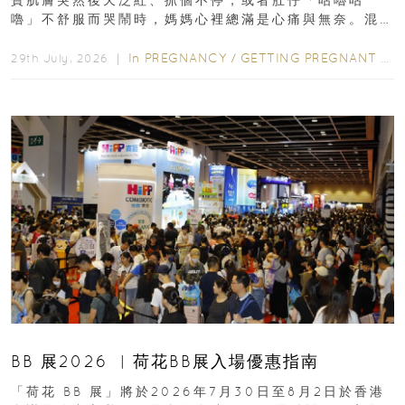
嚕」不舒服而哭鬧時，媽媽心裡總滿是心痛與無奈。混
合餵養揀奶粉？選擇幼兒配...
In
PREGNANCY
/
GETTING PREGNANT
/
P
29th July, 2026 ｜
BB 展2026 ︳荷花BB展入場優惠指南
「荷花 BB 展」將於2026年7月30日至8月2日於香港