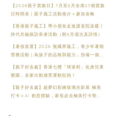
港九新界
【2026親子賣旗日】7月至8月全港23個賣旗
日時間表｜親子義工活動推介＋參加攻略
【香港親子義工】帶小朋友走進護老院送暖！
跨代共融探訪長者活動（附6月場次及詳情）
【暑假首選】2026 無國界義工．青少年暑期
營務活動｜為孩子的品格與能力，預備一個有
意義的夏天
【親子好去處】香港七欖「球迷村」化身兒童
樂園，全家出動感受運動狂熱！
【親子好去處】超夢幻彩繪玻璃光影展 極美
打卡＋AI 創意體驗，家長必去極美打卡聖
地！