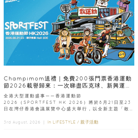
Champimom送禮｜免費200張門票香港運動
節2026載譽歸來：一次睇盡匹克球、新興運
動、街舞比賽＋逾百運動品牌展覽
全港大型運動盛事——香港運動節
2026（SPORTFEST HK 2026）將於8月21日至23
日在灣仔香港會議展覽中心盛大舉行，以全新主題「敢
運動大排檔」登場，集合...
In
LIFESTYLE
/
親子活動
3rd August, 2026 ｜