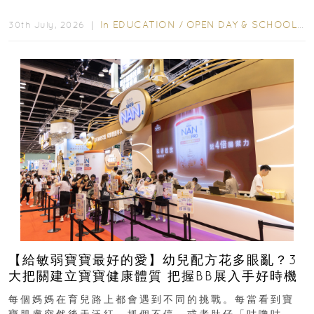
學年小一，想...
In
EDUCATION
/
OPEN DAY & SCHOOL EVENTS
30th July, 2026 ｜
【給敏弱寶寶最好的愛】幼兒配方花多眼亂？3
大把關建立寶寶健康體質 把握BB展入手好時機
每個媽媽在育兒路上都會遇到不同的挑戰。每當看到寶
寶肌膚突然後天泛紅、抓個不停，或者肚仔「咕嚕咕