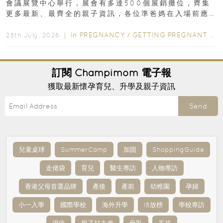
會議展覽中心舉行，展會有多達500個展銷攤位，齊集
更多最新、最齊全的親子資訊，各位準爸媽在入場前應
先閱讀購物指南...
In
PREGNANCY
/
GETTING PREGNANT
/
P
28th July, 2026 ｜
訂閱
Champimom
電子報
獲取最新懷孕育兒、升學及親子資訊
Send
兒童桌球
SummerCamp
加固
ShoppingGuide
走佬袋
育兒
醫生專訪
人物專訪
香港父母首選品牌
產後
產前
幼稚園
孕婦
小一入學
國際學校
海外升學
IB放榜
學校專訪