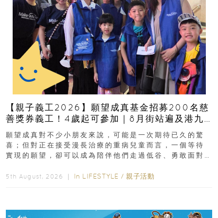
【親子義工2026】願望成真基金招募200名慈
善獎券義工！4歲起可參加｜8月街站遍及港九
新界
願望成真對不少小朋友來說，可能是一次期待已久的驚
喜；但對正在接受漫長治療的重病兒童而言，一個等待
實現的願望，卻可以成為陪伴他們走過低谷、勇敢面對
逆境的重要力量。▲ 願...
In
LIFESTYLE
/
親子活動
5th August, 2026 ｜