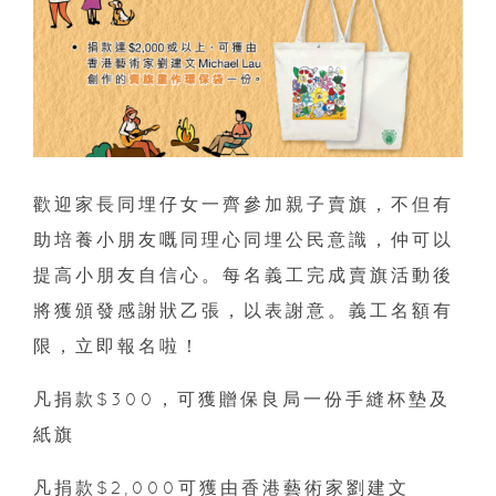
歡迎家長同埋仔女一齊參加親子賣旗，不但有
助培養小朋友嘅同理心同埋公民意識，仲可以
提高小朋友自信心。每名義工完成賣旗活動後
將獲頒發感謝狀乙張，以表謝意。義工名額有
限，立即報名啦！
凡捐款$300，可獲贈保良局一份手縫杯墊及
紙旗
凡捐款$2,000可獲由香港藝術家劉建文