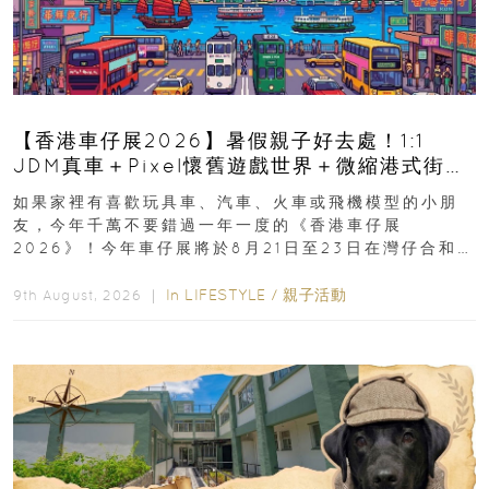
【香港車仔展2026】暑假親子好去處！1:1
JDM真車＋Pixel懷舊遊戲世界＋微縮港式街景
8月灣仔登場 車迷家庭必去！
如果家裡有喜歡玩具車、汽車、火車或飛機模型的小朋
友，今年千萬不要錯過一年一度的《香港車仔展
2026》！今年車仔展將於8月21日至23日在灣仔合和酒
店 Grand Ballroom舉行...
In
LIFESTYLE
/
親子活動
9th August, 2026 ｜