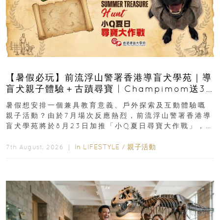
【暑假必玩】前流浮山警署香港導盲犬學苑｜導
盲犬親子體驗＋古蹟尋寶 | Champimom送3
組免費名額
暑假想安排一個兼具教育意義、戶外探索及互動體驗嘅
親子活動？由於7月場次反應熱烈，前流浮山警署香港導
盲犬學苑將於8月23日加推「小Q夏日尋寶大作戰」，家
長與小朋友可以走進前流浮山警署...
In
LIFESTYLE
/
親子活動
7th August, 2026 ｜