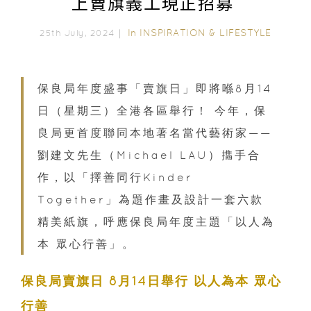
上賣旗義工現正招募
In
INSPIRATION & LIFESTYLE
25th July, 2024｜
保良局年度盛事「賣旗日」即將喺8月14
日（星期三）全港各區舉行！ 今年，保
良局更首度聯同本地著名當代藝術家——
劉建文先生（Michael LAU）㩦手合
作，以「擇善同行Kinder
Together」為題作畫及設計一套六款
精美紙旗，呼應保良局年度主題「以人為
本 眾心行善」。
保良局賣旗日 8月14日舉行 以人為本 眾心
行善