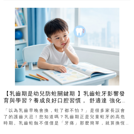
【乳齒期是幼兒防蛀關鍵期 】乳齒蛀牙影響發
育與學習？養成良好口腔習慣， 舒適達 強化琺
瑯質 兒童牙膏防護指南
「以為乳齒早晚會換，蛀了都不怕？」是很多家長誤會
了的護齒大忌！您知道嗎？乳齒期正是兒童蛀牙的高危
時期。乳齒蛀蝕不僅僅是「牙痛」那麼簡單，就算換恆
齒也有影響！後果將如骨牌效應般...