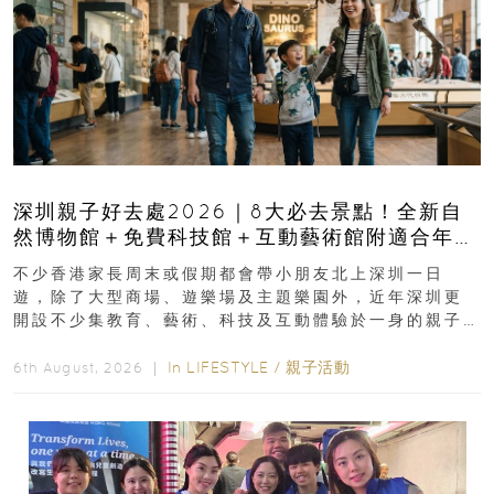
深圳親子好去處2026｜8大必去景點！全新自
然博物館＋免費科技館＋互動藝術館附適合年
齡、交通、門票、開放時間
不少香港家長周末或假期都會帶小朋友北上深圳一日
遊，除了大型商場、遊樂場及主題樂園外，近年深圳更
開設不少集教育、藝術、科技及互動體驗於一身的親子
好去處！暑假唔想再行商場...
In
LIFESTYLE
/
親子活動
6th August, 2026 ｜