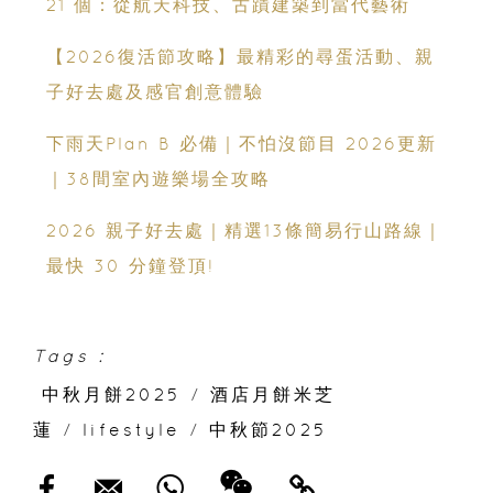
21 個：從航天科技、古蹟建築到當代藝術
【2026復活節攻略】最精彩的尋蛋活動、親
子好去處及感官創意體驗
下雨天Plan B 必備｜不怕沒節目 2026更新
｜38間室內遊樂場全攻略
2026 親子好去處｜精選13條簡易行山路線｜
最快 30 分鐘登頂!
Tags :
中秋月餅2025
/
酒店月餅米芝
蓮
/
lifestyle
/
中秋節2025