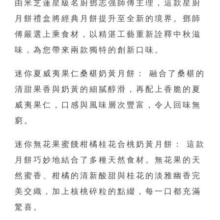
由米芝蓮星級名廚鄧志強師傅主理，這款星廚
月餅禮盒將經典月餅提升至全新的境界。鄧師
傅嚴選上乘食材，以精湛工藝重新詮釋中秋滋
味，為您帶來兩款獨特的創新口味。
迷你夏威夷果仁桑椹奶黃月餅： 融合了桑椹的
清甜果香與奶黃的細膩醇滑，再配上香脆的夏
威夷果仁，口感與風味層次豐富，令人回味無
窮。
迷你無花果蜜餞柑橘桂花合桃奶黃月餅： 這款
月餅巧妙地結合了多種天然食材。無花果的天
然蜜香、柑橘的清新酸甜與桂花的淡雅幽香完
美交織，加上核桃碎粒的點綴，每一口都充滿
驚喜。