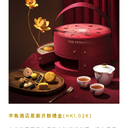
半島酒店星廚月餅禮盒(HK1,028)