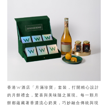
香港W酒店「月滿珍寶」套裝，打開精心設計
的月餅禮盒，驚喜與美味隨之展現。每一顆月
餅都蘊藏著香濃流心奶黃，巧妙融合傳統與現