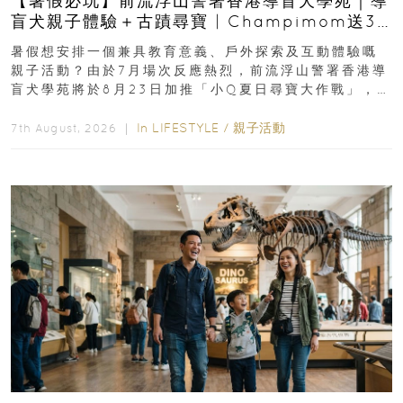
【暑假必玩】前流浮山警署香港導盲犬學苑｜導
盲犬親子體驗＋古蹟尋寶 | Champimom送3
組免費名額
暑假想安排一個兼具教育意義、戶外探索及互動體驗嘅
親子活動？由於7月場次反應熱烈，前流浮山警署香港導
盲犬學苑將於8月23日加推「小Q夏日尋寶大作戰」，家
長與小朋友可以走進前流浮山警署...
In
LIFESTYLE
/
親子活動
7th August, 2026 ｜