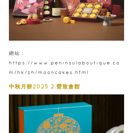
網站：
https://www.peninsulaboutique.co
m/hk/zh/mooncakes.html
中秋月餅2025 2.營致會館