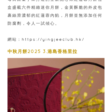
盒盛載六件精緻迷你月餅，金黃酥脆的外皮包
裹絲滑濃郁的紅蓮蓉內餡，月餅並無添加任何
防腐劑，令人一試傾心。
網站：
https://yingjeeclub.hk/
中秋月餅2025 3.港島香格里拉