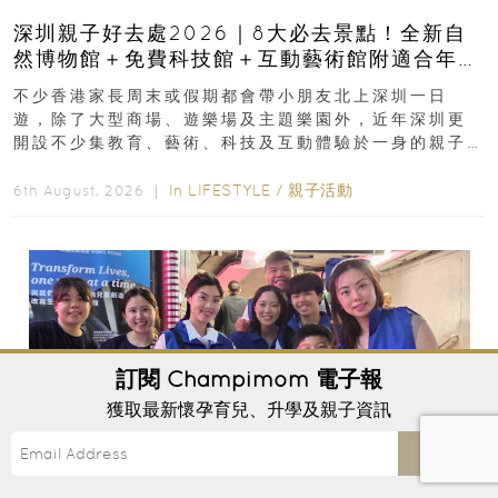
深圳親子好去處2026｜8大必去景點！全新自
然博物館＋免費科技館＋互動藝術館附適合年
齡、交通、門票、開放時間
不少香港家長周末或假期都會帶小朋友北上深圳一日
遊，除了大型商場、遊樂場及主題樂園外，近年深圳更
開設不少集教育、藝術、科技及互動體驗於一身的親子
好去處！暑假唔想再行商場...
In
LIFESTYLE
/
親子活動
6th August, 2026 ｜
訂閱
Champimom
電子報
獲取最新懷孕育兒、升學及親子資訊
Send