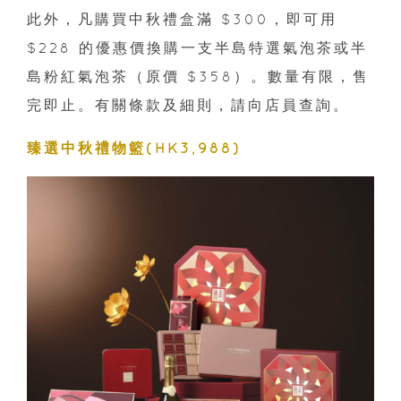
此外，凡購買中秋禮盒滿 $300，即可用
$228 的優惠價換購一支半島特選氣泡茶或半
島粉紅氣泡茶（原價 $358）。數量有限，售
完即止。有關條款及細則，請向店員查詢。
臻選中秋禮物籃(HK3,988)