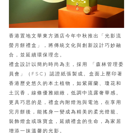
香港置地文華東方酒店今年中秋推出「光影流
螢月餅禮盒」，將傳統文化與創新設計巧妙融
合，並延續環保理念。
禮盒設計以簡約時尚為主，採用 「森林管理委
員會」（FSC）認證紙張製成。盒面上壓印著
香港歷史悠久的本土植物，如紫羅蘭、瓊花和
土沉香，線條優雅細緻，低調中流露奢華感。
更具巧思的是，禮盒內附燈泡與電池，在享用
完月餅後，能搖身一變成為精美的柔光燈籠、
裝飾燈盒或珠寶盒，延續禮盒的生命，為家居
增添一抹溫馨的光影。