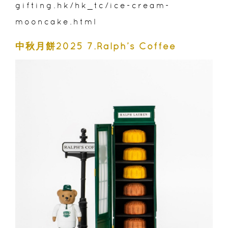
gifting.hk/hk_tc/ice-cream-
mooncake.html
中秋月餅2025 7.Ralph’s Coffee