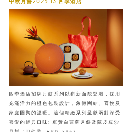
中秋月餅2025 13.四季酒店
四季酒店招牌月餅系列以嶄新面貌登場，採用
充滿活力的橙色包裝設計，象徵團結、喜悅及
家庭團聚的溫暖。這個精緻系列呈獻兩對深受
喜愛的經典口味: 單黃白蓮蓉月餅及陳皮豆沙
月餅 (四件裝; HKD 588)。