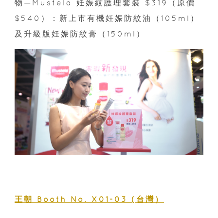
物—Mustela 妊娠紋護理套裝 $319（原價
$540）：新上市有機妊娠防紋油（105ml）
及升級版妊娠防紋膏（150ml）
王朝 Booth No. X01-03 (台灣）