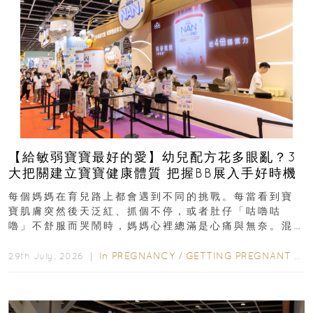
【給敏弱寶寶最好的愛】幼兒配方花多眼亂？3
大把關建立寶寶健康體質 把握BB展入手好時機
每個媽媽在育兒路上都會遇到不同的挑戰。每當看到寶
寶肌膚突然後天泛紅、抓個不停，或者肚仔「咕嚕咕
嚕」不舒服而哭鬧時，媽媽心裡總滿是心痛與無奈。混
合餵養揀奶粉？選擇幼兒配...
In
PREGNANCY
/
GETTING PREGNANT
/
P
29th July, 2026 ｜