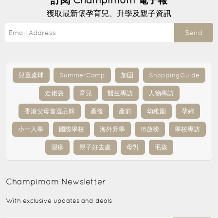
訂閱
Champimom
電子報
獲取最新懷孕育兒、升學及親子資訊
Send
兒童桌球
SummerCamp
加固
ShoppingGuide
走佬袋
育兒
醫生專訪
人物專訪
香港父母首選品牌
產後
產前
幼稚園
孕婦
小一入學
國際學校
海外升學
IB放榜
學校專訪
濕疹
親子好去處
母乳
毛孩
Champimom
Newsletter
With exclusive updates and deals