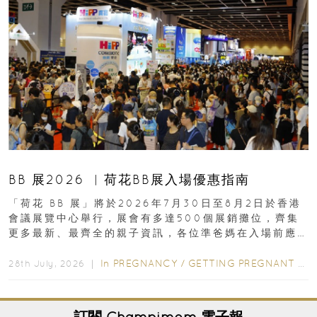
BB 展2026 ︳荷花BB展入場優惠指南
「荷花 BB 展」將於2026年7月30日至8月2日於香港
會議展覽中心舉行，展會有多達500個展銷攤位，齊集
更多最新、最齊全的親子資訊，各位準爸媽在入場前應
先閱讀購物指南...
In
PREGNANCY
/
GETTING PREGNANT
/
P
28th July, 2026 ｜