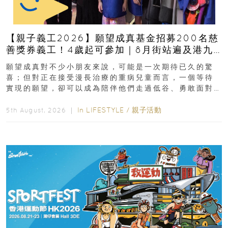
【親子義工2026】願望成真基金招募200名慈
善獎券義工！4歲起可參加｜8月街站遍及港九
新界
願望成真對不少小朋友來說，可能是一次期待已久的驚
喜；但對正在接受漫長治療的重病兒童而言，一個等待
實現的願望，卻可以成為陪伴他們走過低谷、勇敢面對
逆境的重要力量。▲ 願...
In
LIFESTYLE
/
親子活動
5th August, 2026 ｜