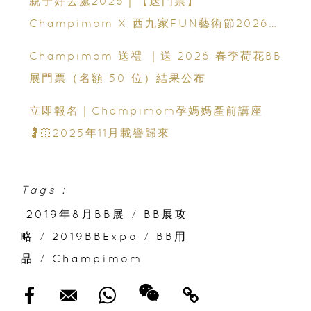
親子好去處2026｜【送門票】
Champimom X 西九家FUN藝術節2026｜
10米長巨型貓咪登陸西九！｜120+ 場活動攻
Champimom 送禮 ｜送 2026 春季荷花BB
略
展門票（名額 50 位）結果公布
立即報名｜Champimom孕媽媽產前講座
🤰🏻2025年11月載譽歸來
Tags :
2019年8⽉BB展
/
BB展攻
略
/
2019BBExpo
/
BB⽤
品
/
Champimom