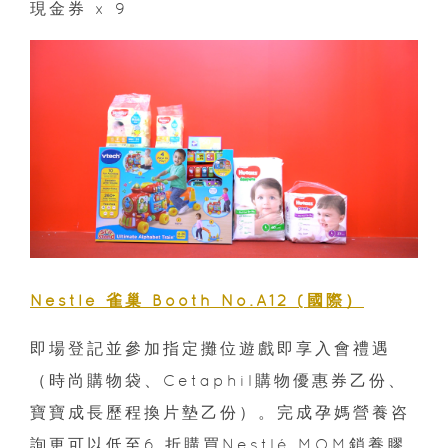
現金券 x 9
Nestlé 雀巢 Booth No.A12 (國際）
即場登記並參加指定攤位遊戲即享入會禮遇
（時尚購物袋、Cetaphil購物優惠券乙份、
寶寶成長歷程換片墊乙份）。完成孕媽營養咨
詢更可以低至6 折購買Nestlé MOM鎖養膠