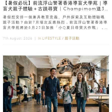
【暑假必玩】前流浮山警署香港導盲犬學苑｜導
盲犬親子體驗＋古蹟尋寶 | Champimom送3
組免費名額
暑假想安排一個兼具教育意義、戶外探索及互動體驗嘅
親子活動？由於7月場次反應熱烈，前流浮山警署香港導
盲犬學苑將於8月23日加推「小Q夏日尋寶大作戰」，家
長與小朋友可以走進前流浮山警署...
In
LIFESTYLE
/
親子活動
7th August, 2026 ｜