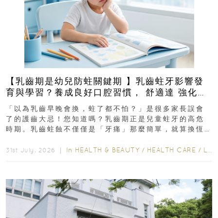
【乳齒期是幼兒防蛀關鍵期 】乳齒蛀牙影響發
育與學習？養成良好口腔習慣， 舒適達 強化琺
瑯質 兒童牙膏防護指南
「以為乳齒早晚會換，蛀了都不怕？」是很多家長誤會
了的護齒大忌！您知道嗎？乳齒期正是兒童蛀牙的高危
時期。乳齒蛀蝕不僅僅是「牙痛」那麼簡單，就算換恆
齒也有影響！後果將如骨牌效應般...
In
HEALTH & BEAUTY
/
HEALTH CARE
/
LIFESTYLE
31st July, 2026 ｜