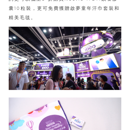
囊10粒裝，更可免費獲贈啟夢童年汗巾套裝和
精美毛毯。