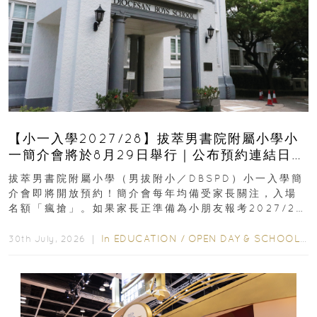
【小一入學2027/28】拔萃男書院附屬小學小
一簡介會將於8月29日舉行｜公布預約連結日期
｜更設有網上重溫
拔萃男書院附屬小學（男拔附小／DBSPD）小一入學簡
介會即將開放預約！簡介會每年均備受家長關注，入場
名額「瘋搶」。如果家長正準備為小朋友報考2027/28
學年小一，想...
In
EDUCATION
/
OPEN DAY & SCHOOL EVENTS
30th July, 2026 ｜