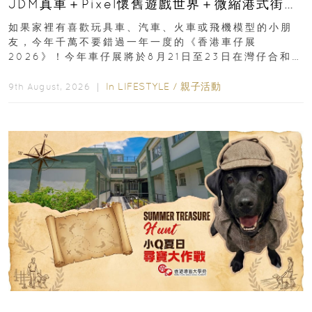
JDM真車＋Pixel懷舊遊戲世界＋微縮港式街景
8月灣仔登場 車迷家庭必去！
如果家裡有喜歡玩具車、汽車、火車或飛機模型的小朋
友，今年千萬不要錯過一年一度的《香港車仔展
2026》！今年車仔展將於8月21日至23日在灣仔合和酒
店 Grand Ballroom舉行...
In
LIFESTYLE
/
親子活動
9th August, 2026 ｜