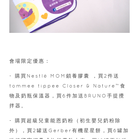
會場限定優惠：
- 購買Nestlé MOM鎖養膠囊 ，買2件送
tommee tippee Closer & Nature™食
物及奶瓶保溫器，買6件加送BRUNO手提攪
拌器。
- 購買超級兒童能恩奶粉（初生嬰兒奶粉除
外），買2罐送Gerber有機星星餅，買6罐加