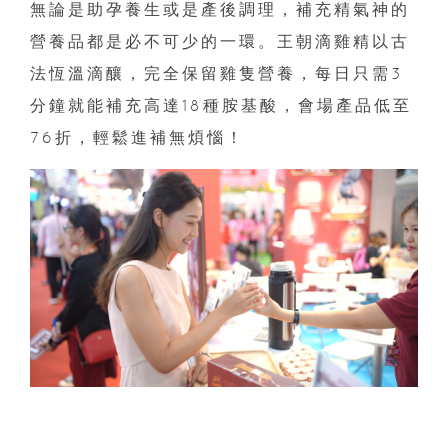
無論是助孕養生或是產後調理，補充精氣神的
營養品都是必不可少的一環。王朝滴雞精以古
法恆溫滴釀，完全保留雞隻營養，每日只需3
分鐘就能補充高達18種胺基酸，會場產品低至
76折，輕鬆進補無煩惱！