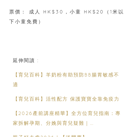
票價： 成人 HK$30，小童 HK$20（1米以
下小童免費）
延伸閱讀 :
【育兒百科】羊奶粉有助預防BB腸胃敏感不
適
【育兒百科】活性配方 保護寶寶全靠免疫力
【2026產前講座精華】全方位育兒指南：專
家拆解孕期、分娩與育兒疑難｜
Champimom