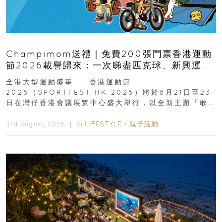
Champimom送禮｜免費200張門票香港運動
節2026載譽歸來：一次睇盡匹克球、新興運
動、街舞比賽＋逾百運動品牌展覽
全港大型運動盛事——香港運動節
2026（SPORTFEST HK 2026）將於8月21日至23
日在灣仔香港會議展覽中心盛大舉行，以全新主題「敢
運動大排檔」登場，集合...
In
LIFESTYLE
/
親子活動
3rd August, 2026 ｜