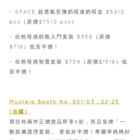
- SPACE 超透氣安撫奶咀連奶咀盒 $52/2
pcs（原價$75/2 pcs）
- 自然母感奶瓶入門套裝 $358（原價
$716）低至半價！
- 自然母感智選套裝 $759（原價$1518）低
至半價！
Mustela Booth No. E01-03，22-25
(法國）
買任何兩件正價貨品即享8折，而且皇牌「一
般肌膚護理套裝」 更低於半價！專屬孕媽媽好