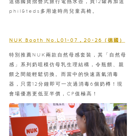
送德國寶摺疊式旅行電熱水壺，買12罐再加送
phil&teds多用途時尚兒童高椅。
NUK Booth No.L01-07，20-26 (德國）
特別推薦NUK兩款自然母感套裝，其「自然母
感」系列奶咀模仿母乳生理結構，令瓶餵、親
餵之間能輕鬆切換。而當中的快速蒸氣消毒
器，只需12分鐘即可一次過消毒6個奶樽！現
會場優惠更低至半價，CP值極高！