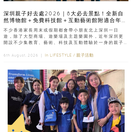
深圳親子好去處2026｜8大必去景點！全新自
然博物館＋免費科技館＋互動藝術館附適合年
齡、交通、門票、開放時間
不少香港家長周末或假期都會帶小朋友北上深圳一日
遊，除了大型商場、遊樂場及主題樂園外，近年深圳更
開設不少集教育、藝術、科技及互動體驗於一身的親子
好去處！暑假唔想再行商場...
In
LIFESTYLE
/
親子活動
6th August, 2026 ｜