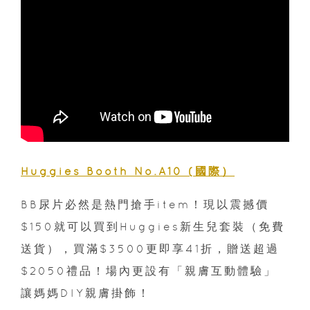
Huggies Booth No.A10 (國際）
BB尿片必然是熱門搶手item！現以震撼價
$150就可以買到Huggies新生兒套裝（免費
送貨），買滿$3500更即享41折，贈送超過
$2050禮品！場內更設有「親膚互動體驗」
讓媽媽DIY親膚掛飾！