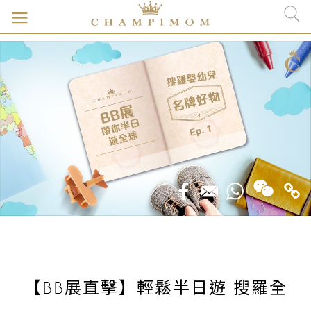
【BB展直擊】輕鬆半日遊 搜羅全