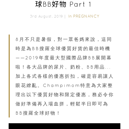
球BB好物 Part 1
In
PREGNANCY
3rd August, 2019｜
8月不只是暑假，對一眾爸媽來說，這同
時是為BB搜羅全球優質好貨的最佳時機
——2019年度最大型國際品牌BB展開幕
啦！各大品牌的尿片、奶粉、BB用品...
加上各式各樣的優惠折扣，確是容易讓人
眼花繚亂。Champimom特意為大家整
理出以下優質好物和限定優惠，務必令你
做好準備再入場血拼，輕鬆半日即可為
BB搜羅全球好物！