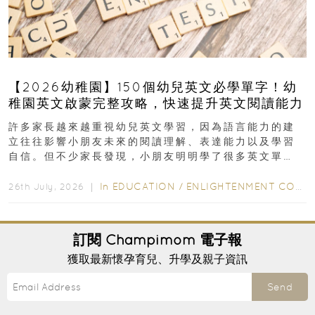
【2026幼稚園】150個幼兒英文必學單字！幼
稚園英文啟蒙完整攻略，快速提升英文閱讀能力
許多家長越來越重視幼兒英文學習，因為語言能力的建
立往往影響小朋友未來的閱讀理解、表達能力以及學習
自信。但不少家長發現，小朋友明明學了很多英文單
字，真正開始閱讀英文故事書時，仍然容易卡住...
In
EDUCATION
/
ENLIGHTENMENT CORNER
26th July, 2026 ｜
訂閱
Champimom
電子報
獲取最新懷孕育兒、升學及親子資訊
Send