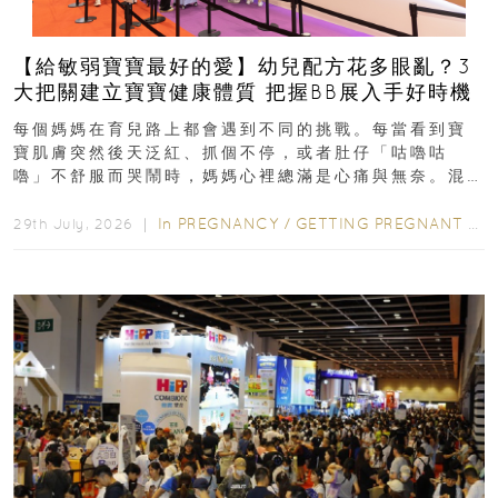
【給敏弱寶寶最好的愛】幼兒配方花多眼亂？3
大把關建立寶寶健康體質 把握BB展入手好時機
每個媽媽在育兒路上都會遇到不同的挑戰。每當看到寶
寶肌膚突然後天泛紅、抓個不停，或者肚仔「咕嚕咕
嚕」不舒服而哭鬧時，媽媽心裡總滿是心痛與無奈。混
合餵養揀奶粉？選擇幼兒配...
In
PREGNANCY
/
GETTING PREGNANT
/
P
29th July, 2026 ｜