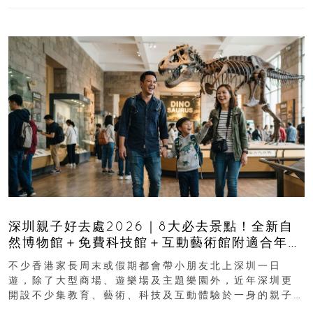
深圳親子好去處2026｜8大必去景點！全新自
然博物館＋免費科技館＋互動藝術館附適合年
齡、交通、門票、開放時間
不少香港家長周末或假期都會帶小朋友北上深圳一日
遊，除了大型商場、遊樂場及主題樂園外，近年深圳更
開設不少集教育、藝術、科技及互動體驗於一身的親子
好去處！暑假唔想再行商場...