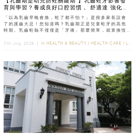
【乳齒期是幼兒防蛀關鍵期 】乳齒蛀牙影響發
育與學習？養成良好口腔習慣， 舒適達 強化琺
瑯質 兒童牙膏防護指南
「以為乳齒早晚會換，蛀了都不怕？」是很多家長誤會
了的護齒大忌！您知道嗎？乳齒期正是兒童蛀牙的高危
時期。乳齒蛀蝕不僅僅是「牙痛」那麼簡單，就算換恆
齒也有影響！後果將如骨牌效應般...
In
HEALTH & BEAUTY
/
HEALTH CARE
/
LIFESTYLE
31st July, 2026 ｜