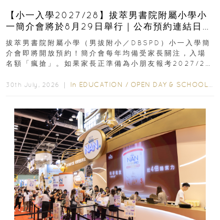
【小一入學2027/28】拔萃男書院附屬小學小
一簡介會將於8月29日舉行｜公布預約連結日期
｜更設有網上重溫
拔萃男書院附屬小學（男拔附小／DBSPD）小一入學簡
介會即將開放預約！簡介會每年均備受家長關注，入場
名額「瘋搶」。如果家長正準備為小朋友報考2027/28
學年小一，想...
In
EDUCATION
/
OPEN DAY & SCHOOL EVENTS
30th July, 2026 ｜