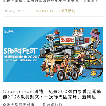
實現的願望，卻可以成為陪伴他們走過低谷、勇敢面對
逆境的重要力量。▲ 願...
In
LIFESTYLE
/
親子活動
5th August, 2026 ｜
Champimom送禮｜免費200張門票香港運動
節2026載譽歸來：一次睇盡匹克球、新興運
動、街舞比賽＋逾百運動品牌展覽
全港大型運動盛事——香港運動節