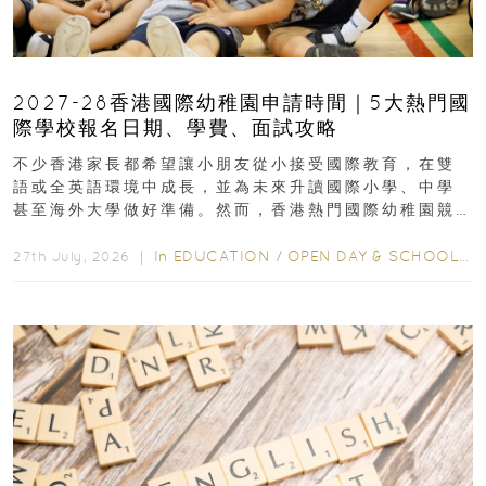
2027-28香港國際幼稚園申請時間｜5大熱門國
際學校報名日期、學費、面試攻略
不少香港家長都希望讓小朋友從小接受國際教育，在雙
語或全英語環境中成長，並為未來升讀國際小學、中學
甚至海外大學做好準備。然而，香港熱門國際幼稚園競
爭激烈，大部分學校會於入學前約一年開始接受申請...
In
EDUCATION
/
OPEN DAY & SCHOOL EVENTS
27th July, 2026 ｜