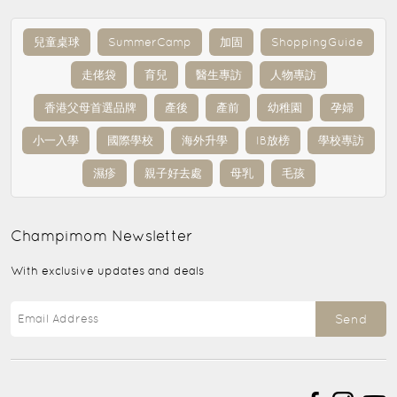
兒童桌球
SummerCamp
加固
ShoppingGuide
走佬袋
育兒
醫生專訪
人物專訪
香港父母首選品牌
產後
產前
幼稚園
孕婦
小一入學
國際學校
海外升學
IB放榜
學校專訪
濕疹
親子好去處
母乳
毛孩
Champimom
Newsletter
With exclusive updates and deals
Send