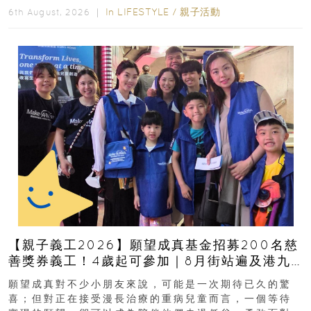
In
LIFESTYLE
/
親子活動
6th August, 2026 ｜
【親子義工2026】願望成真基金招募200名慈
善獎券義工！4歲起可參加｜8月街站遍及港九
新界
願望成真對不少小朋友來說，可能是一次期待已久的驚
喜；但對正在接受漫長治療的重病兒童而言，一個等待