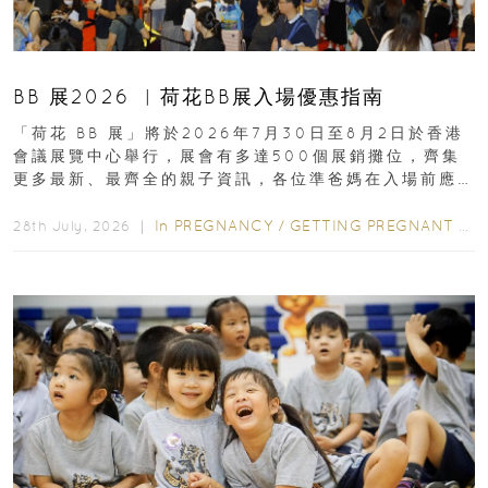
BB 展2026 ︳荷花BB展入場優惠指南
「荷花 BB 展」將於2026年7月30日至8月2日於香港
會議展覽中心舉行，展會有多達500個展銷攤位，齊集
更多最新、最齊全的親子資訊，各位準爸媽在入場前應
先閱讀購物指南...
In
PREGNANCY
/
GETTING PREGNANT
/
P
28th July, 2026 ｜