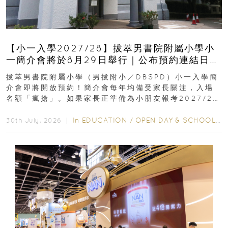
【小一入學2027/28】拔萃男書院附屬小學小
一簡介會將於8月29日舉行｜公布預約連結日期
｜更設有網上重溫
拔萃男書院附屬小學（男拔附小／DBSPD）小一入學簡
介會即將開放預約！簡介會每年均備受家長關注，入場
名額「瘋搶」。如果家長正準備為小朋友報考2027/28
學年小一，想...
In
EDUCATION
/
OPEN DAY & SCHOOL EVENTS
30th July, 2026 ｜