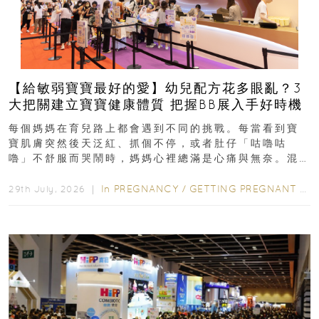
【給敏弱寶寶最好的愛】幼兒配方花多眼亂？3
大把關建立寶寶健康體質 把握BB展入手好時機
每個媽媽在育兒路上都會遇到不同的挑戰。每當看到寶
寶肌膚突然後天泛紅、抓個不停，或者肚仔「咕嚕咕
嚕」不舒服而哭鬧時，媽媽心裡總滿是心痛與無奈。混
合餵養揀奶粉？選擇幼兒配...
In
PREGNANCY
/
GETTING PREGNANT
/
P
29th July, 2026 ｜