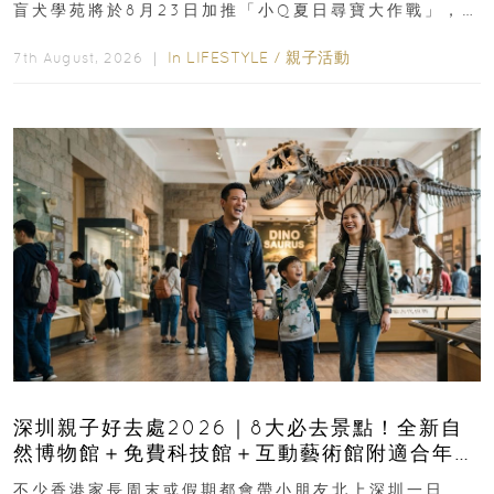
盲犬學苑將於8月23日加推「小Q夏日尋寶大作戰」，家
長與小朋友可以走進前流浮山警署...
In
LIFESTYLE
/
親子活動
7th August, 2026 ｜
深圳親子好去處2026｜8大必去景點！全新自
然博物館＋免費科技館＋互動藝術館附適合年
齡、交通、門票、開放時間
不少香港家長周末或假期都會帶小朋友北上深圳一日