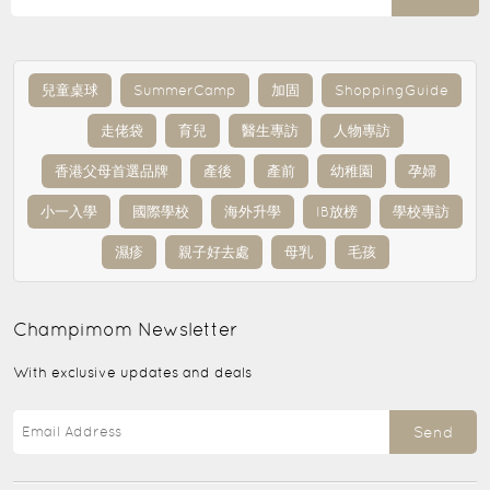
兒童桌球
SummerCamp
加固
ShoppingGuide
走佬袋
育兒
醫生專訪
人物專訪
香港父母首選品牌
產後
產前
幼稚園
孕婦
小一入學
國際學校
海外升學
IB放榜
學校專訪
濕疹
親子好去處
母乳
毛孩
Champimom
Newsletter
With exclusive updates and deals
Send