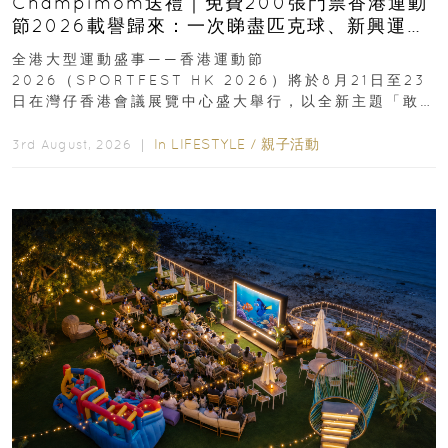
Champimom送禮｜免費200張門票香港運動
節2026載譽歸來：一次睇盡匹克球、新興運
動、街舞比賽＋逾百運動品牌展覽
全港大型運動盛事——香港運動節
2026（SPORTFEST HK 2026）將於8月21日至23
日在灣仔香港會議展覽中心盛大舉行，以全新主題「敢
運動大排檔」登場，集合...
In
LIFESTYLE
/
親子活動
3rd August, 2026 ｜