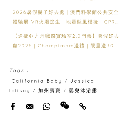
2026暑假親子好去處｜澳門科學館公共安全
體驗展 VR火場逃生＋地震颱風模擬＋CPR急
救體驗 寓玩樂於生命教育一次玩盡
【送挪亞方舟職感實驗室2.0門票】暑假好去
處2026｜Champimom送禮｜限量送30套
親子門票連遊戲代幣 （總值HK$10,680）
體驗六大職業角色 玩轉暑假！
Tags :
California Baby
/
Jessica
Iclisoy
/
加州寶寶
/
嬰兒沐浴露