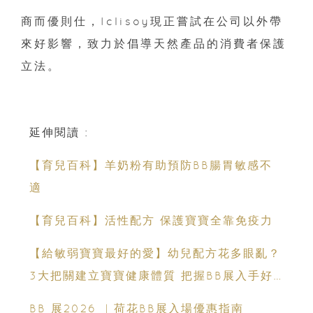
商而優則仕，Iclisoy現正嘗試在公司以外帶
來好影響，致力於倡導天然產品的消費者保護
立法。
延伸閱讀 :
【育兒百科】羊奶粉有助預防BB腸胃敏感不
適
【育兒百科】活性配方 保護寶寶全靠免疫力
【給敏弱寶寶最好的愛】幼兒配方花多眼亂？
3大把關建立寶寶健康體質 把握BB展入手好
時機
BB 展2026 ︳荷花BB展入場優惠指南