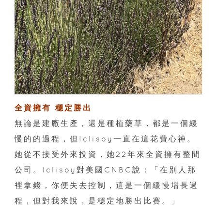
全資擁有 穩定勝出
無論是建廠生產，還是種植藥草，都是一個緩
慢的的過程，但Iclisoy一直在這花費心神。
她從不接受外來投資，她22年來全資擁有整間
公司。Iclisoy對美國CNBC說：「在別人那
裡拿錢，你便失去控制，這是一個緩慢增長過
程，但對我來說，是穩定地勝出比賽。」