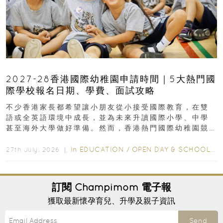
2027-28香港國際幼稚園申請時間｜5大熱門國
際學校報名日期、學費、面試攻略
不少香港家長都希望讓小朋友從小接受國際教育，在雙
語或全英語環境中成長，並為未來升讀國際小學、中學
甚至海外大學做好準備。然而，香港熱門國際幼稚園競
爭激烈，大部分學校會於入學前約一年開始接受申請...
In
EDUCATION
/
OPEN DAY & SCHOOL EVENTS
27th July, 2026 ｜
訂閱
Champimom
電子報
獲取最新懷孕育兒、升學及親子資訊
Send