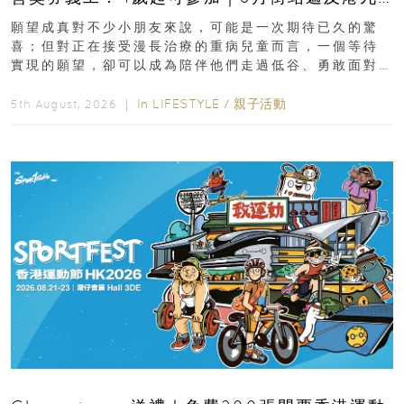
新界
願望成真對不少小朋友來說，可能是一次期待已久的驚
喜；但對正在接受漫長治療的重病兒童而言，一個等待
實現的願望，卻可以成為陪伴他們走過低谷、勇敢面對
逆境的重要力量。▲ 願...
In
LIFESTYLE
/
親子活動
5th August, 2026 ｜