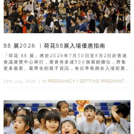
BB 展2026 ︳荷花BB展入場優惠指南
「荷花 BB 展」將於2026年7月30日至8月2日於香港
會議展覽中心舉行，展會有多達500個展銷攤位，齊集
更多最新、最齊全的親子資訊，各位準爸媽在入場前應
先閱讀購物指南...
In
PREGNANCY
/
GETTING PREGNANT
/
P
28th July, 2026 ｜