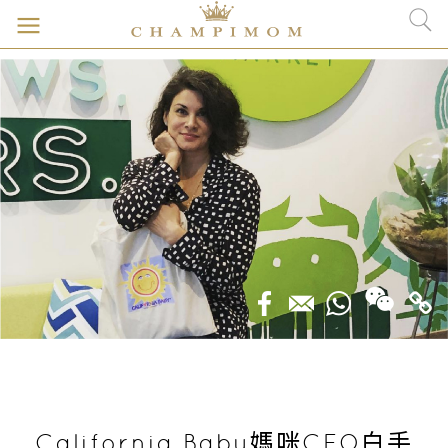
California Baby媽咪CEO白手