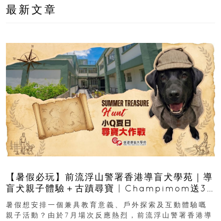
最新文章
【暑假必玩】前流浮山警署香港導盲犬學苑｜導
盲犬親子體驗＋古蹟尋寶 | Champimom送3
組免費名額
暑假想安排一個兼具教育意義、戶外探索及互動體驗嘅
親子活動？由於7月場次反應熱烈，前流浮山警署香港導