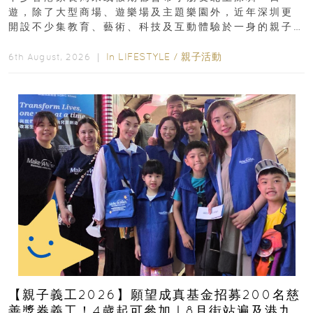
遊，除了大型商場、遊樂場及主題樂園外，近年深圳更
開設不少集教育、藝術、科技及互動體驗於一身的親子
好去處！暑假唔想再行商場...
In
LIFESTYLE
/
親子活動
6th August, 2026 ｜
【親子義工2026】願望成真基金招募200名慈
善獎券義工！4歲起可參加｜8月街站遍及港九