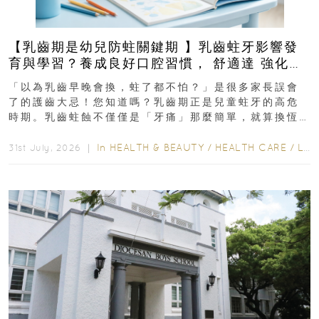
【乳齒期是幼兒防蛀關鍵期 】乳齒蛀牙影響發
育與學習？養成良好口腔習慣， 舒適達 強化琺
瑯質 兒童牙膏防護指南
「以為乳齒早晚會換，蛀了都不怕？」是很多家長誤會
了的護齒大忌！您知道嗎？乳齒期正是兒童蛀牙的高危
時期。乳齒蛀蝕不僅僅是「牙痛」那麼簡單，就算換恆
齒也有影響！後果將如骨牌效應般...
In
HEALTH & BEAUTY
/
HEALTH CARE
/
LIFESTYLE
31st July, 2026 ｜