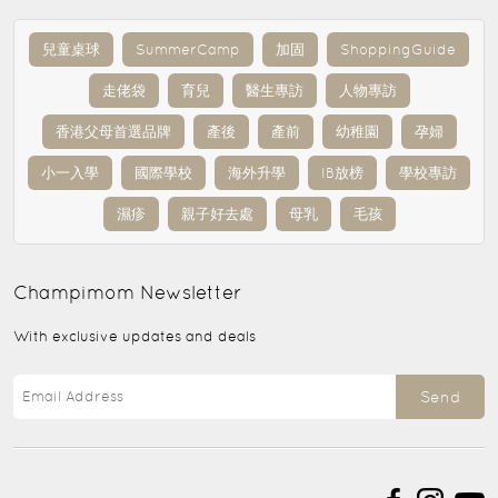
兒童桌球
SummerCamp
加固
ShoppingGuide
走佬袋
育兒
醫生專訪
人物專訪
香港父母首選品牌
產後
產前
幼稚園
孕婦
小一入學
國際學校
海外升學
IB放榜
學校專訪
濕疹
親子好去處
母乳
毛孩
Champimom
Newsletter
With exclusive updates and deals
Send