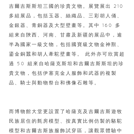
吉爾吉斯斯坦三國的珍貴文物。
展覽展出 210
多組展品，包括玉器、絲織品、三彩胡人俑、
金銀器、
青銅器及大型壁畫等。其中 160 多
組來自陝西、河南、甘肅及新疆的展品中，逾
半為國家一級文物，
包括國寶級文物金神獸、
鎏金銅蠶和胡人牽駝壁畫等。 此外亦可欣賞超
過 50 組來自哈薩克斯坦和吉爾吉斯斯坦的珍
貴文物，
包括伊塞克金人服飾和武器的複製
品、
騎士與動物祭台和佛像石雕等。
而博物館大堂更設置了哈薩克及吉爾吉斯遊牧
民族居住的氈房模型、
按真實比例仿製的駱駝
模型和吉爾吉斯族服飾試穿區，
讓觀眾體驗中