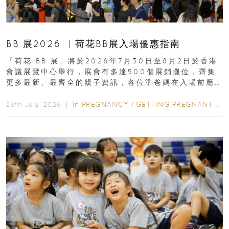
BB 展2026 ︳荷花BB展入場優惠指南
「荷花 BB 展」將於2026年7月30日至8月2日於香港
會議展覽中心舉行，展會有多達500個展銷攤位，齊集
更多最新、最齊全的親子資訊，各位準爸媽在入場前應
先閱讀購物指南...
In
PREGNANCY
/
GETTING PREGNANT
/
P
28th July, 2026 ｜