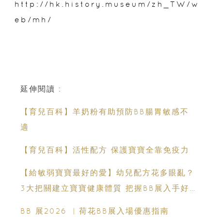
http://hk.history.museum/zh_TW/w
eb/mh/
延伸閱讀 :
【育兒百科】羊奶粉有助預防BB腸胃敏感不
適
【育兒百科】活性配方 保護寶寶全靠免疫力
【給敏弱寶寶最好的愛】幼兒配方花多眼亂？
3大把關建立寶寶健康體質 把握BB展入手好
時機
BB 展2026 ︳荷花BB展入場優惠指南