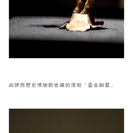
由陝西歷史博物館收藏的漢朝「鎏金銅蠶」