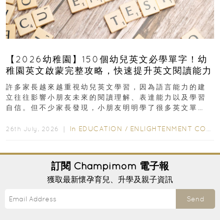
【2026幼稚園】150個幼兒英文必學單字！幼
稚園英文啟蒙完整攻略，快速提升英文閱讀能力
許多家長越來越重視幼兒英文學習，因為語言能力的建
立往往影響小朋友未來的閱讀理解、表達能力以及學習
自信。但不少家長發現，小朋友明明學了很多英文單
字，真正開始閱讀英文故事書時，仍然容易卡住...
In
EDUCATION
/
ENLIGHTENMENT CORNER
26th July, 2026 ｜
訂閱
Champimom
電子報
獲取最新懷孕育兒、升學及親子資訊
Send