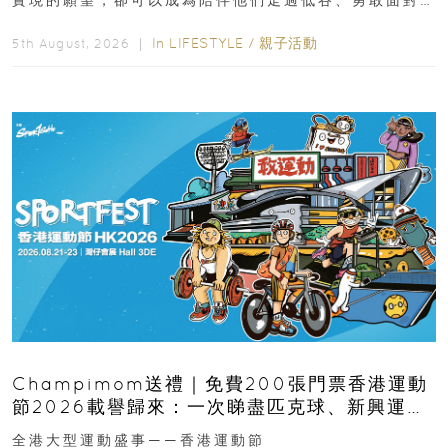
實現的願望，卻可以成為陪伴他們走過低谷、勇敢面對
逆境的重要力量。▲ 願...
In
LIFESTYLE
/
親子活動
5th August, 2026 ｜
Champimom送禮｜免費200張門票香港運動
節2026載譽歸來：一次睇盡匹克球、新興運
動、街舞比賽＋逾百運動品牌展覽
全港大型運動盛事——香港運動節