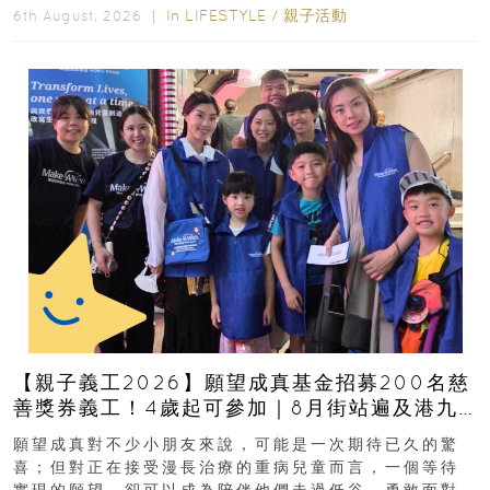
In
LIFESTYLE
/
親子活動
6th August, 2026 ｜
【親子義工2026】願望成真基金招募200名慈
善獎券義工！4歲起可參加｜8月街站遍及港九
新界
願望成真對不少小朋友來說，可能是一次期待已久的驚
喜；但對正在接受漫長治療的重病兒童而言，一個等待