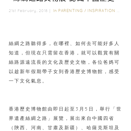
In
PARENTING
/
INSPIRATION & LIFESTYLE
21st February, 2018｜
絲綢之路聽得多，在哪裡、如何去可能好多人
知道，
但現在只需留在香港，
就可以觀賞有關
絲路源遠流長的文化及歷史文物，
各位爸媽可
以趁新年假期帶子女到香港歷史博物館，
感受
一下文化氣息。
香港歷史博物館由即日起至3月5日，舉行「
世
界遺產絲綢之路」展覽，展出來自中國四省
（陝西、河南、
甘肅及新疆）、哈薩克斯坦及