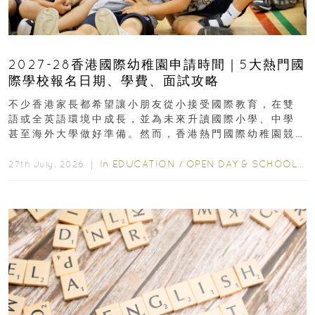
2027-28香港國際幼稚園申請時間｜5大熱門國
際學校報名日期、學費、面試攻略
不少香港家長都希望讓小朋友從小接受國際教育，在雙
語或全英語環境中成長，並為未來升讀國際小學、中學
甚至海外大學做好準備。然而，香港熱門國際幼稚園競
爭激烈，大部分學校會於入學前約一年開始接受申請...
In
EDUCATION
/
OPEN DAY & SCHOOL EVENTS
27th July, 2026 ｜