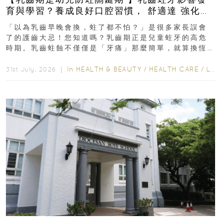
育與學習？養成良好口腔習慣， 舒適達 強化琺
瑯質 兒童牙膏防護指南
「以為乳齒早晚會換，蛀了都不怕？」是很多家長誤會
了的護齒大忌！您知道嗎？乳齒期正是兒童蛀牙的高危
時期。乳齒蛀蝕不僅僅是「牙痛」那麼簡單，就算換恆
齒也有影響！後果將如骨牌效應般...
In
HEALTH & BEAUTY
/
HEALTH CARE
/
LIFESTYLE
31st July, 2026 ｜