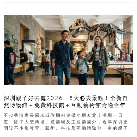
深圳親子好去處2026｜8大必去景點！全新自
然博物館＋免費科技館＋互動藝術館附適合年
齡、交通、門票、開放時間
不少香港家長周末或假期都會帶小朋友北上深圳一日
遊，除了大型商場、遊樂場及主題樂園外，近年深圳更
開設不少集教育、藝術、科技及互動體驗於一身的親子
好去處！暑假唔想再行商場...