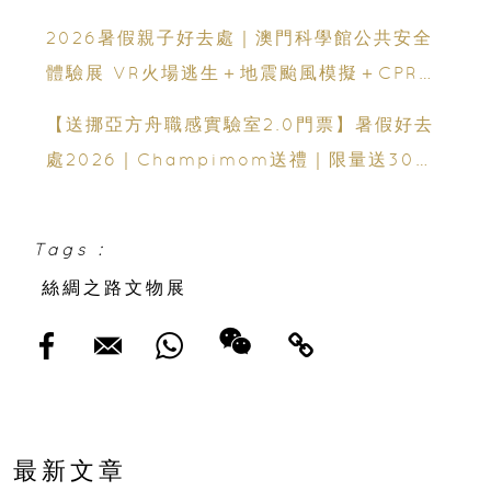
2026暑假親子好去處｜澳門科學館公共安全
體驗展 VR火場逃生＋地震颱風模擬＋CPR急
救體驗 寓玩樂於生命教育一次玩盡
【送挪亞方舟職感實驗室2.0門票】暑假好去
處2026｜Champimom送禮｜限量送30套
親子門票連遊戲代幣 （總值HK$10,680）
體驗六大職業角色 玩轉暑假！
Tags :
絲綢之路文物展
最新文章