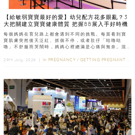
【給敏弱寶寶最好的愛】幼兒配方花多眼亂？3
大把關建立寶寶健康體質 把握BB展入手好時機
每個媽媽在育兒路上都會遇到不同的挑戰。每當看到寶
寶肌膚突然後天泛紅、抓個不停，或者肚仔「咕嚕咕
嚕」不舒服而哭鬧時，媽媽心裡總滿是心痛與無奈。混
合餵養揀奶粉？選擇幼兒配...
In
PREGNANCY
/
GETTING PREGNANT
/
P
29th July, 2026 ｜