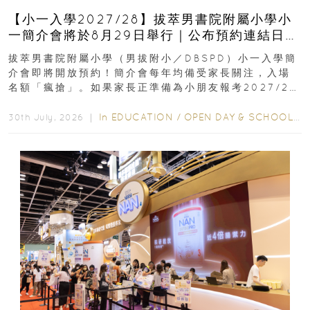
【小一入學2027/28】拔萃男書院附屬小學小
一簡介會將於8月29日舉行｜公布預約連結日期
｜更設有網上重溫
拔萃男書院附屬小學（男拔附小／DBSPD）小一入學簡
介會即將開放預約！簡介會每年均備受家長關注，入場
名額「瘋搶」。如果家長正準備為小朋友報考2027/28
學年小一，想...
In
EDUCATION
/
OPEN DAY & SCHOOL EVENTS
30th July, 2026 ｜