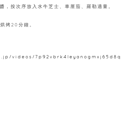
醬，按次序放入水牛芝士、車厘茄、羅勒適量。
入烘烤20分鐘。
e.jp/videos/7p92vbrk4leyanogmxj65d8q