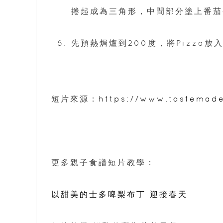
捲起成為三角形，中間部分塗上番茄
先預熱焗爐到200度，將Pizza放
短片來源：
https://www.tastemad
更多親子食譜短片教學：
以甜美的士多啤梨布丁 迎接春天