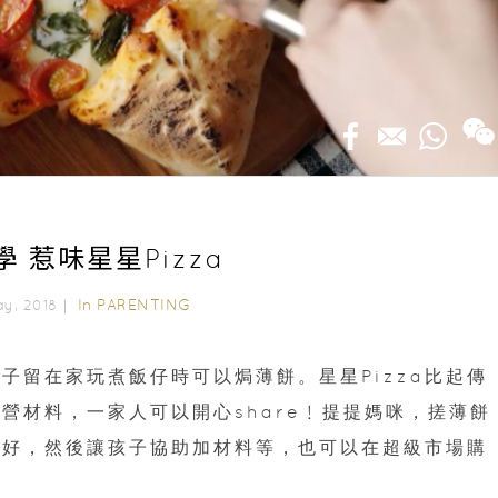
 惹味星星Pizza
In
PARENTING
ay, 2018｜
子留在家玩煮飯仔時可以焗薄餅。星星Pizza比起傳
有營材料，一家人可以開心share﹗提提媽咪，搓薄餅
搓好，然後讓孩子協助加材料等，也可以在超級市場購