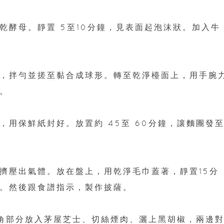
乾酵母。靜置 5至10分鐘，見表面起泡沫狀。加入牛
，拌勻並搓至黏合成球形。轉至乾淨檯面上，用手腕
。
用保鮮紙封好。放置約 45至 60分鐘，讓麵團發至
擠壓出氣體。放在盤上，用乾淨毛巾蓋著，靜置15分
。然後跟食譜指示，製作披薩。
角部分放入茅屋芝士、切絲煙肉、灑上黑胡椒，兩邊