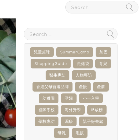
兒童桌球
SummerCamp
加固
ShoppingGuide
走佬袋
育兒
醫生專訪
人物專訪
香港父母首選品牌
產後
產前
幼稚園
孕婦
小一入學
國際學校
海外升學
IB放榜
學校專訪
濕疹
親子好去處
母乳
毛孩