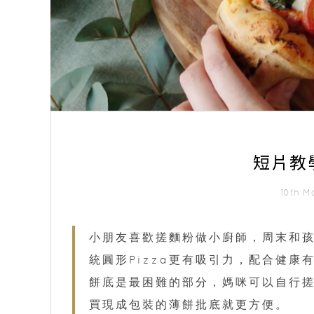
短片教學
10th M
小朋友喜歡搓麵粉做小廚師，周末和孩
統圓形Pizza更有吸引力，配合健康
餅底是最困難的部分，媽咪可以自行
買現成包裝的薄餅批底就更方便。