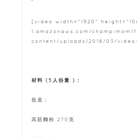
[video width="1920" height="1
1.amazonaws.com/champimom/f
content/uploads/2018/03/video
材料 (5人份量 )：
批底：
高筋麵粉 270克