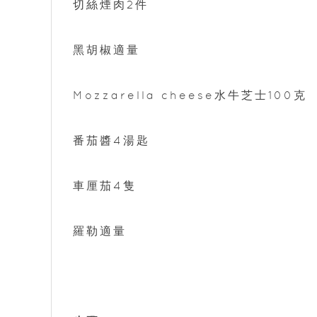
切絲煙肉2件
黑胡椒適量
Mozzarella cheese水牛芝士100克
番茄醬4湯匙
車厘茄4隻
羅勒適量