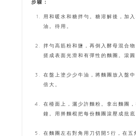
步驟：
用和暖水和糖拌勻。糖溶解後，加入
油。待用。
拌勻高筋粉和鹽，再倒入酵母混合物
搓成表面光滑和有彈性的麵團。滾圓
在盤上塗少少牛油，將麵團放入盤中，
倍大。
在檯面上，灑少許麵粉。拿出麵團，
鐘。用擀麵棍把每份麵團滾壓成批底
在麵團左右對角用刀切開5行，在五