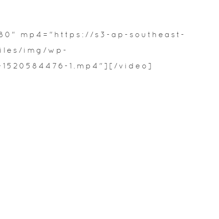
080" mp4="https://s3-ap-southeast-
iles/img/wp-
-1520584476-1.mp4"][/video]