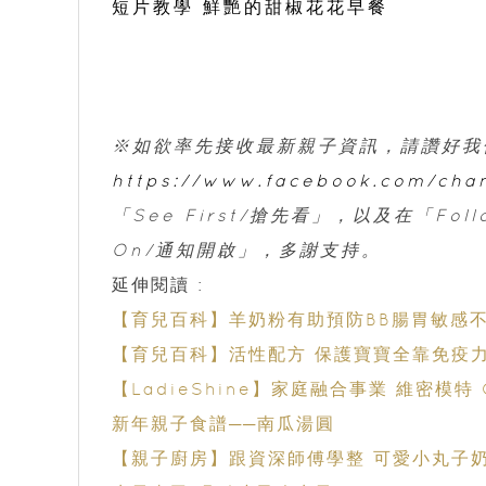
短片教學 鮮艷的甜椒花花早餐
※如欲率先接收最新親子資訊，請讚好我
https://www.facebook.com/ch
「See First/搶先看」，以及在「Follow
On/通知開啟」，多謝支持。
延伸閱讀 :
【育兒百科】羊奶粉有助預防BB腸胃敏感
【育兒百科】活性配方 保護寶寶全靠免疫
【LadieShine】家庭融合事業 維密模特 C
新年親子食譜──南瓜湯圓
【親子廚房】跟資深師傅學整 